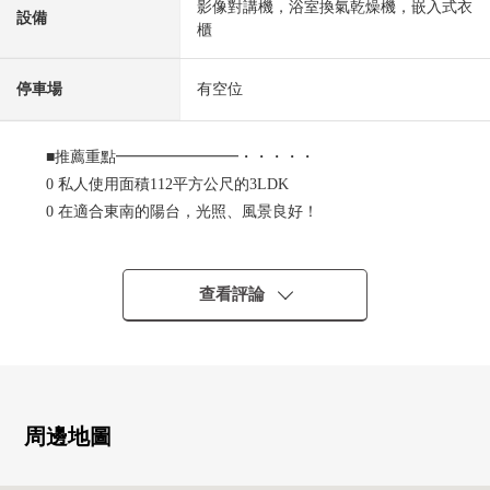
影像對講機，浴室換氣乾燥機，嵌入式衣
設備
櫃
停車場
有空位
■推薦重點━━━━━━━━・・・・・
0 私人使用面積112平方公尺的3LDK
0 在適合東南的陽台，光照、風景良好！
0 LDK是寬敞的約25張塌塌米
0 在LDK設備折疊起來天花板像飯店的空間
0 有2個地方貯藏室
查看評論
0寵物飼養可(出自規章的限制有)
★☆2026年3月翻新完成☆★
・4LDK→費時間，被對3LDK改變
・洗臉室擴充
周邊地圖
・開放式廚房式樣
・層瓷磚新製