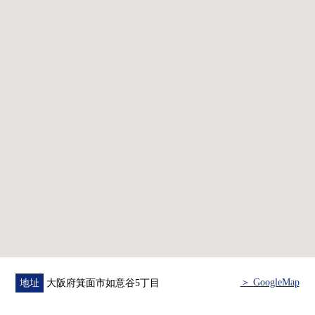
・門再作新製
・Cross全盤換貼
・廚房新製(在洗碗機、碗櫥)
・整體衛浴新製(在1620尺寸、浴室烘乾機、浴室TV)
・熱水供應器新製
・廁所新製(沒有容器的自動開閉)
・盥洗台新製(雙盆型)
＞ GoogleMap
地址
大阪府箕面市如意谷5丁目