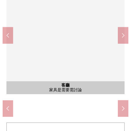
Coop小Luminouce箕面(約350m)
箕面市立萱野北小學(約950m)
箕面市立第2中學(約1300m)
minoo球桿商城(約1500m)
箕面如意谷郵局(約900m)
山手公園(約220m)
其他當地
其他當地
客廳
客廳
客廳
廚房
廚房
陽台
室內
室內
室內
室內
鄰接公園"如意谷北公園"
約6.0張塌塌米西式房間
約6.0張塌塌米西式房間
約10張塌塌米西式房間
約10張塌塌米西式房間
從陽台希望東南一側
家具是需要需討論
家具是需要需討論
家具是需要需討論
家具是需要需討論
家具是需要需討論
步行12分鐘。
步行17分鐘。
步行12分鐘。
步行19分鐘。
步行5分鐘。
步行3分鐘。
停車場入口
公共汽車
停車場
停車場
外觀
洗臉
廁所
門口
入口