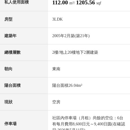
112.00
1205.56
私人使用面積
m²/
sqf
房型
3LDK
建築年
2005年2月築(築21年)
總樓層數
2樓/地上20樓地下2層建築
朝向
東南
陽台面積
陽台面積26.04m²
現狀
空房
社區內停車場（月租）尚餘的空位：6台
停車場
有每月費用8,600日元～9,400日圆(在確認