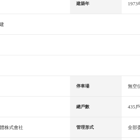
197
建築年
階建
無空
停車場
435戶
總戶數
體株式會社
全部
管理形式