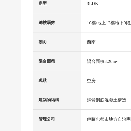
3LDK
房型
10樓/地上12樓地下0
總樓層數
西南
朝向
陽台面積8.20m²
陽台面積
空房
現狀
鋼骨鋼筋混凝土構造
建築物結構
伊藤忠都市地方自治團
管理公司