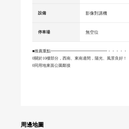
影像對講機
設備
無空位
停車場
■推薦重點━━━━━━━━━━━━━━・・・・・
0關於10樓部分，西南、東南邊間，陽光、風景良好！
0同用地東面公園鄰接
01樓有超市，理索納銀行ATM
02019年大規模的修理工程完畢
換外壁塗抹，防水工程，門口門，復數層玻璃框格
[2012年1月翻新履歷有]
・組合廚房新製
・整體衛浴新製
・廁所新製
周邊地圖