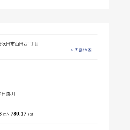
府吹田市山田西1丁目
> 周邊地圖
00日圆/月
48
780.17
m²/
sqf