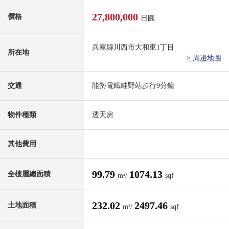
27,800,000
價格
日圓
兵庫縣川西市大和東1丁目
所在地
> 周邊地圖
交通
能勢電鐵畦野站步行9分鐘
物件種類
透天房
其他費用
99.79
1074.13
全樓層總面積
m²/
sqf
232.02
2497.46
土地面積
m²/
sqf