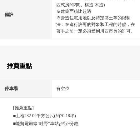
西式房間2間、構造:木造)
※建築面積比超過
備註
※營造住宅用地以及特定盛土等的限制
法：在進行許可的對象和工程的時候，在
著手之前一定必須受到川西市長的許可。
推薦重點
停車場
有空位
[推薦重點]
■土地232.02平方公尺(約70.18坪)
■能勢電鐵線"畦野"車站步行9分鐘
■南側有亮的院子
■兩個東面的西式房間在1998年增建