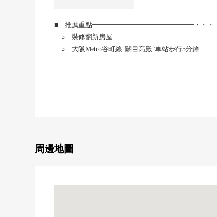
■ 推薦重點━━━━━━━━━━━━━━━・・・
○ 裝修翻新房屋
○ 大阪Metro谷町線"關目高殿"車站步行5分鐘
京阪本線"森小路"車站步行6分鐘、"關目"車站步
○ 風景關於11層樓8樓部分良好
正好是超出前面棟的房間位置
○ 隔壁關於端部屋是1棟
○ 廚房有人造大理石天板、食器洗乾燥機
○ 有浴室換氣乾燥機
○ 熱水供應器有再加熱功能
周邊地圖
■ 翻新內容(2026年4月)━━━━━━━━━━━━
○ 房型變更(3DK→1SLDK)
○ 廚房新製
○ 整體衛浴新製
○ 盥洗台新製