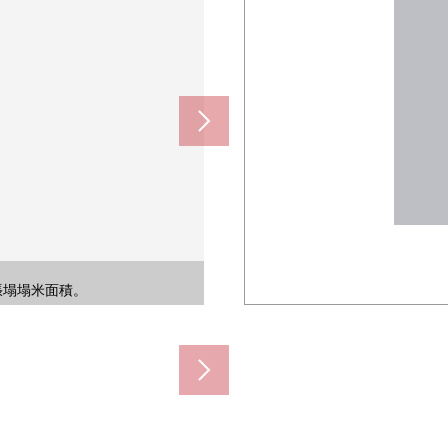
線"森小路"車站步行6分鐘的良好地
線"森小路"車站步行6分鐘的良好地
線"森小路"車站步行6分鐘的良好地
線"森小路"車站步行6分鐘的良好地
(約640m)
(約380m)
約280m)
00m)
0m)
m)
藏化妝品、洗滌劑、洗髮水。
衣以及冷的傍晚浴放心。
歡的氣氛進行自定義。
能性的組合廚房。
8張塌塌米面積。
8張塌塌米面積。
度，便利。
主要街道。
地方設置。
被設置。
西式房間
西式房間
也具有。
的壁櫥