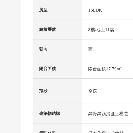
1SLDK
房型
8樓/地上11層
總樓層數
西
朝向
陽台面積17.79m²
陽台面積
空房
現狀
鋼骨鋼筋混凝土構造
建築物結構