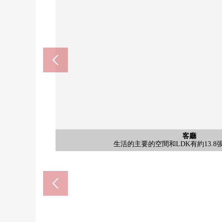
外觀
外觀
外觀
外觀
大阪Metro谷町線"關目高殿"車站步行5分鐘，京阪本
大阪Metro谷町線"關目高殿"車站步行5分鐘，京阪本
大阪Metro谷町線"關目高殿"車站步行5分鐘，京阪本
大阪Metro谷町線"關目高殿"車站步行5分鐘，京阪本
COCOKARA FINE關目高殿商店
關目高殿站(Osaka Metro谷町線)
7-Eleven大阪關目6丁目商店(
大阪市立新森小路小學(約11
超市鬆下森小路商店(約51
大阪市立旭東中學(約1400
新森南公園(約100m)
公共汽車
西式房間
西式房間
共有部分
客廳
廚房
洗臉
廁所
客廳
收納
室內
風景
收納
入口
入口
在鏡子背後、盥洗台下有存儲空間，和感覺清醒收
為浴室換氣乾燥暖氣時機被設置雨的日的洗
為簡單的裝修，用廁所覆蓋物或者墊子喜
上下有存儲空間，是兼備設計性和功
生活的主要的空間和LDK有約13.
生活的主要的空間和LDK有約13.
因為是可動的擱板所以能調整高
入口為進入1條安全，并且進出
從入口有，信箱被立刻就到的
把電梯電梯內上放到的監視器
約6.7張塌塌米同陽台鄰接的
約6.7張塌塌米同陽台鄰接的
儲藏室約4.0張塌塌米壁櫥
約6.7張塌塌米西式房間
是來自陽台的風景。
步行14分鐘。
步行18分鐘。
步行5分鐘。
步行4分鐘。
步行7分鐘。
步行8分鐘。
步行2分鐘。
理位置♪
理位置♪
理位置♪
理位置♪
陽台
門口