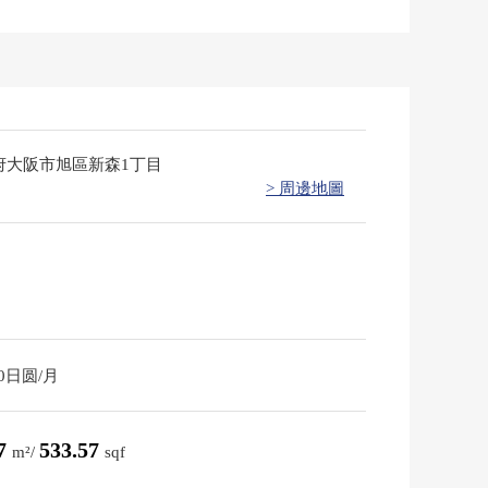
府大阪市旭區新森1丁目
> 周邊地圖
00日圆/月
57
533.57
m²/
sqf