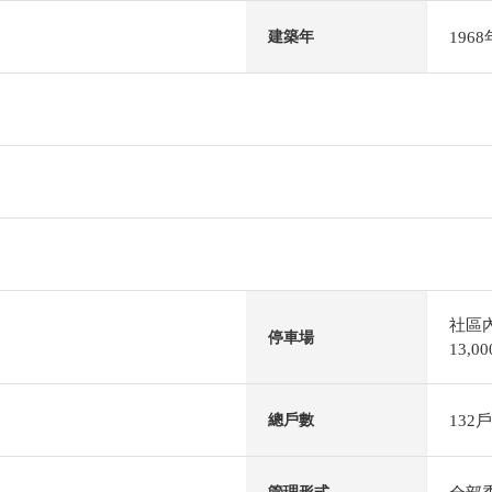
196
建築年
社區
停車場
13,
132戶
總戶數