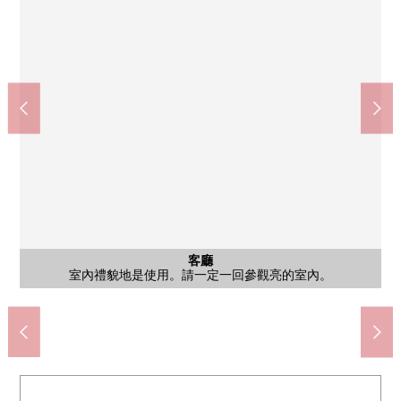
公共汽車
停車場
客廳
廚房
室內
室內
室內
洗臉
在1樓洗臉室2022年10月，已經翻新實施。在有鏡子背後收納的三
因為是廣闊的房型結實地分生活空間·餐廳空白所以，在餐廳空間
※圖片，在實際的室內照片以及戶型平面圖的基礎上，是在CG重
※圖片，在實際的室內照片以及戶型平面圖的基礎上，是在CG重
※圖片，在實際的室內照片以及戶型平面圖的基礎上，是在CG重
是3份爐子的廚房。一邊是省空間，一邊，關於L型，大的烹調空
在2022年10月，已經翻新實施。有再加熱、幫助熱水、保溫、自
停車位3台分鐘確保，2台分鐘，車庫被設置。有烤爐快門的，防
含有前面道路的外觀
含有前面道路的外觀
含有前面道路的外觀
其他當地
其他當地
客廳
外觀
客廳
室內
室內
室內
廁所
室內
門口
風景
洗臉
廁所
卧室
卧室
卧室
陽台
外觀
外觀
院子
外觀
外觀
外觀
在1樓廁所2022年10月，已經翻新實施。有溫水衝洗、保溫功能。
在2樓廁所2022年5月，已經翻新實施。有溫水衝洗、保溫功能。
在南佐料的地貌，視線難以適合鄰地，陽光也良好。
室內禮貌地是使用。請一定一回參觀亮的室內。
新顯現的"空房形象"，并且多少和實際不一樣。
新顯現的"空房形象"，并且多少和實際不一樣。
新顯現的"空房形象"，并且多少和實際不一樣。
前面道路幅員，被確保約9.0m。(從南北方向)
被用約1.2m寬度設計的走廊是無障礙式樣。
來自客廳約19.1張塌塌米南側的光照良好。
在2樓洗臉室2022年10月，已經翻新實施。
在南側，足夠的空白被確保，陽光良好。
在約12.0張塌塌米東南一側，陽光良好。
在平成11年築，室內敬重使用的住在。
開放性的門口廣泛地迎接顧客和家族。
面鏡型，存儲空間也豐富。
含有前面道路的外觀
前面道路(北南方向)
城山中學(約1010m)
田代小學(約850m)
東西方可以使用。
止犯罪面也放心。
約8.3張塌塌米
約6.5張塌塌米
動自動注水。
間被確保。
和式房間
和式房間
和式房間
門口路徑
路徑部分
客廳
廚房
風景
院子
大門
外觀
外觀
外觀