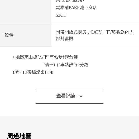
鬆本清PARE池下商店
630m
附帶開放式廚房，CATV，TV監視器的內
設備
部對講機
○地鐵東山線"池下"車站步行8分鐘
"覺王山"車站步行9分鐘
0約23.3張塌塌米LDK
0Ⅼ字型，并且有廚房，大的烹調空間也被在省空間確保。
○夾入禮堂的獨立的和式房間也來客時是容易支持的房型。
0走廊的寬度，被確保約1.2m，舒適是某一個設計。
查看評論
0約12張塌塌米2樓主卧室被確保，東南的陽光良好。
0全居室內裝空調被設置。
0在2019年10月外壁塗抹工程實施
0在2022年翻新經歷有
[5月]
周邊地圖