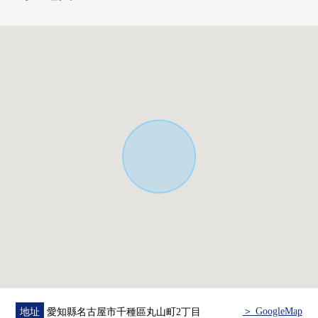
2樓廁所更換[溫水衝洗馬桶座功能有]
[10月]
全居室Cross張替換
1樓廁所更換(溫水衝洗馬桶座功能有)
1樓.2樓盥洗台交換
整體衛浴交換
○停車位3台分鐘有(依靠車型)
2台分鐘，車庫被設置。
0前面道路幅員，在約9.0m，正面寬度，約13.5m以及停車
位在空間方面很充裕，停車也順利。
0足夠的空白被在南側設定，客餐廳、和式房間、西式房間
一起是陽光良好度。
＞ GoogleMap
地址
愛知縣名古屋市千種區丸山町2丁目