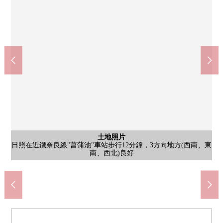
土地照片
日照在近鐵奈良線"菖蒲池"車站步行12分鐘，3方向地方(西南、東
殺害Kirin-SeagramLtd.池塘商店(約1000m)
isokawaayame池塘商店(約1500m)
殺害Harves池塘商店(約900m)
奈良市立平城中學(約1300m)
土地照片
是第一類低層住宅專用區清靜的住宅地
含有前面道路的外觀
含有前面道路的外觀
含有前面道路的外觀
含有前面道路的外觀
南、西北)良好
步行12分鐘。
步行19分鐘。
步行17分鐘。
步行13分鐘。