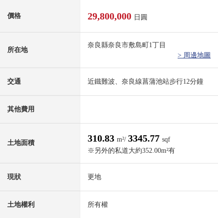
29,800,000
價格
日圓
奈良縣奈良市敷島町1丁目
所在地
> 周邊地圖
交通
近鐵難波、奈良線菖蒲池站步行12分鐘
其他費用
310.83
3345.77
m²/
sqf
土地面積
※另外的私道大約352.00m²有
現狀
更地
土地權利
所有權