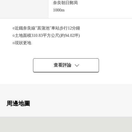
奈良朝日郵局
1000m
○近鐵奈良線"菖蒲池"車站步行12分鐘
○土地面積310.83平方公尺(約94.02坪)
○現狀更地
○日照在3方向地方(西南、東南、西北)良好
○用建築包含條件住宅用地銷售，沒有。
能在喜歡的House廠商、建築公司建造。
查看評論
周邊地圖