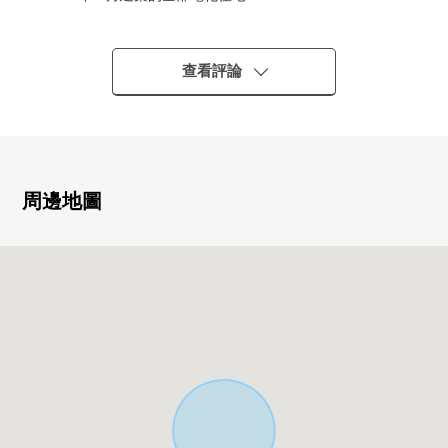
□東北角地
■Eye建築公司施工的住宅(太陽光發電系統搭載)
□建築面積：115.51平方公尺(約34.94坪)
查看評論
■土地面積：245.05平方公尺(約74.12坪)
□有約20.3張塌塌米LDK部分。
■停車位4台分鐘有(出自車型的限制有)
□客廳的上部為一部分通頂設計式樣有開放感覺
■在1樓.2樓廁所有
周邊地圖
□日光浴室有
■在浴室窗有
□嵌入式衣櫃·鞋櫃有
～設備、式樣～
[LDK]
0 食器洗乾燥機、IH爐子
0 地板暖氣(廚房·客廳飯廳)
[浴室]
0 浴室換氣乾燥機