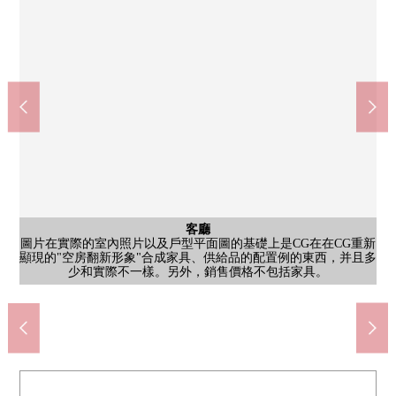
客廳
圖片在實際的室內照片以及戶型平面圖的基礎上是CG在在CG重新
學園前站(近鐵奈良線)(約2500m)
客廳
客廳
客廳
顯現的"空房翻新形象"合成家具、供給品的配置例的東西，并且多
客廳飯廳(約20.3張塌塌米)(價格不在價格家具、供給品包括家具、
客廳飯廳(約20.3張塌塌米)(價格不在價格家具、供給品包括家具、
客廳飯廳(約20.3張塌塌米)(價格不在價格家具、供給品包括家具、
步行32分鐘。近鐵難波、奈良線學園前站公共汽車8分藤no木台一
DCM富雄南店、業務超市(約1050m)
奈良市立富雄南中學校(約620m)
奈良市立富雄南小學(約1040m)
公共汽車
西式房間
西式房間
西式房間
西式房間
和式房間
其他內省
廚房
外觀
客廳
廚房
廁所
廁所
洗臉
院子
門口
陽台
能在客廳和繼續之間使用和式房間(約4.5張塌塌米)。
少和實際不一樣。另外，銷售價格不包括家具。
東南一側西式房間(約7.9張塌塌米)
東南一側西式房間(約7.9張塌塌米)
西北一側西式房間(約6.0張塌塌米)
西南一側西式房間(約6.0張塌塌米)
組合廚房(IH爐子、洗碗機有)
組合廚房(IH爐子、洗碗機有)
1樓廁所(從屬於另外的洗手)
外觀照片(2019年10月築)
步行14分鐘。
步行13分鐘。
丁目停歩4分
步行8分鐘。
公共汽車
日光浴室
2樓廁所
供給品)
供給品)
供給品)
客廳
洗臉
院子
門口
陽台