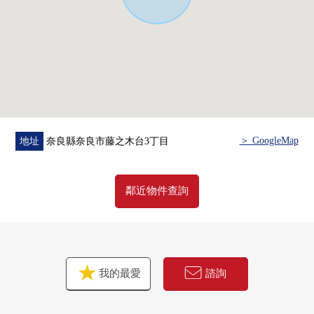
[廁所]
0 溫水衝洗馬桶座
[其他]
0 附帶電視監視器的內部對講機
0 電動鐵卷門(客廳飯廳)
0 鐵桿扶手使用
0 太陽光發電系統
＞ GoogleMap
地址
奈良縣奈良市藤之木台3丁目
鄰近物件查詢
我的最愛
諮詢