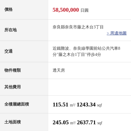
58,500,000
價格
日圓
奈良縣奈良市藤之木台3丁目
所在地
> 周邊地圖
近鐵難波、奈良線學園前站公共汽車8
交通
分"藤之木台1丁目"停歩4分
物件種類
透天房
其他費用
115.51
1243.34
全樓層總面積
m²/
sqf
245.05
2637.71
土地面積
m²/
sqf