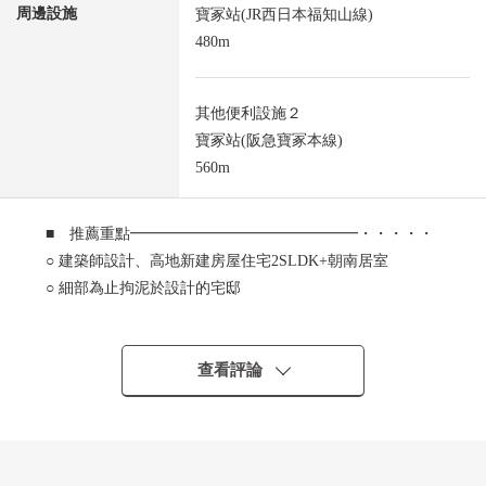
周邊設施
寶冢站(JR西日本福知山線)
480m
其他便利設施２
寶冢站(阪急寶冢本線)
560m
■ 推薦重點━━━━━━━━━━━━━━━・・・・・
○ 建築師設計、高地新建房屋住宅2SLDK+朝南居室
○ 細部為止拘泥於設計的宅邸
○ 在朝南的陽台在高地明亮地有開放感覺的宅邸
○ 能利用2車站3線路
○ JR福知山線"寳塚"車站步行6分鐘
查看評論
○ 阪急寶冢線"寳塚"車站步行7分鐘
○ 阪急今津線"寳塚"車站步行7分鐘
▼特徴