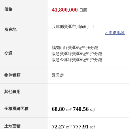
41,800,000
價格
日圓
兵庫縣寶冢市川面6丁目
所在地
> 周邊地圖
福知山線寶冢站步行6分鐘
交通
阪急寶冢線寶冢站步行7分鐘
阪急今津線寶冢站步行7分鐘
物件種類
透天房
其他費用
68.80
740.56
全樓層總面積
m²/
sqf
72.27
777.91
土地面積
m²/
sqf