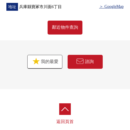
＞ GoogleMap
地址
兵庫縣寶冢市川面6丁目
鄰近物件查詢
我的最愛
諮詢
返回頁首