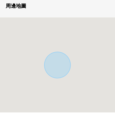
・發揮南向曝光面高地的位置的2m深基礎構造
周邊地圖
・建築師設計計劃/2樓主要的包廂是有開放感覺的高天花板
・設計和功能性到門，照明重視
・YKK Concord門口門使用
・YKK簡單的現代的上吊庇(有照明)使用
・ 窗YKK佳話II(高斷熱復數層玻璃)
・ 外部照明路易斯桿瑞爾"nyuhaunuoru"
・在門口，樓梯，主要的居室，間接照明設計
・LDK考慮2WAY式樣，生活流跡線
・采用容易集中於菜的牆在的廚房
・儲藏室附帶窗，并且能靈活運用於頻繁使用道路
・朝南的陽台有
・在各居室三菱房空調設置