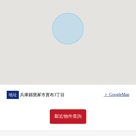
○ 附帶盥洗台新製○溫水衝洗馬桶座的廁所新製
○ 全室地板張替○所有房間地板重張
○ TV門電話新製○House清洗
＞ GoogleMap
地址
兵庫縣寶冢市賣布3丁目
鄰近物件查詢