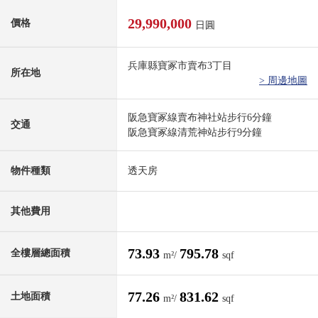
29,990,000
價格
日圓
兵庫縣寶冢市賣布3丁目
所在地
> 周邊地圖
阪急寶冢線賣布神社站步行6分鐘
交通
阪急寶冢線清荒神站步行9分鐘
物件種類
透天房
其他費用
73.93
795.78
全樓層總面積
m²/
sqf
77.26
831.62
土地面積
m²/
sqf