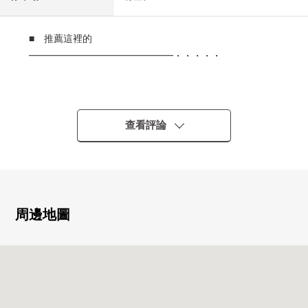
■ 推薦這裡的
━━━━━━━━━━━━━━━・・・・・
○ 阪急寶冢線"賣布神社"車站步行6分鐘
○ 阪急寶冢線"清荒神"車站步行9分鐘
○ 2026年3月下旬翻新完成
查看評論
○ 能停1台(車型限制有)
○ DK，陽光為東南兩面派采光良好
○ 在水周圍設備，有窗，換氣良好
○ 各居室有收納
○ 廁所在各層
周邊地圖
○ 閒靜的住宅區
■ 翻新內容━━━━━━━━━━━━━━━・・・・・
○ 廚房新製○整體衛浴新製