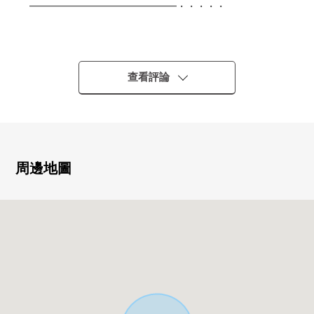
━━━━━━━━━━━━━━━・・・・・
○ 陽光、通風為東南、西南角地良好
○ 在建築包含條件土地，沒有
能在喜歡的House廠商、建築公司建造
查看評論
○ 土地面積185.25平方公尺
○ 是清靜的住宅地
○ 現狀舊房子有→更地交付
周邊地圖