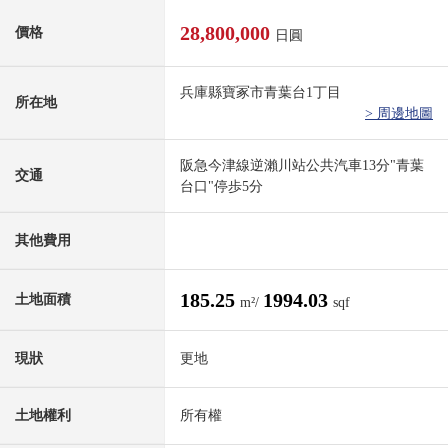
28,800,000
價格
日圓
兵庫縣寶冢市青葉台1丁目
所在地
> 周邊地圖
阪急今津線逆瀨川站公共汽車13分"青葉
交通
台口"停歩5分
其他費用
185.25
1994.03
土地面積
m²/
sqf
現狀
更地
土地權利
所有權