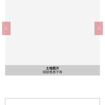
含有前面道路的外觀
含有前面道路的外觀
土地照片
土地照片
土地照片
寳塚市立逆瀨台小學(約650m)
東南一側前面道路
西南一側前面道路
現狀舊房子有
現狀舊房子有
現狀舊房子有