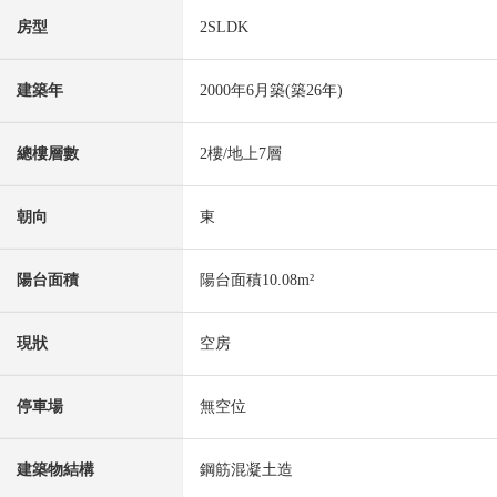
房型
2SLDK
建築年
2000年6月築(築26年)
總樓層數
2樓/地上7層
朝向
東
陽台面積
陽台面積10.08m²
現狀
空房
停車場
無空位
建築物結構
鋼筋混凝土造