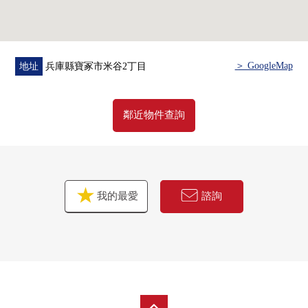
＞ GoogleMap
地址
兵庫縣寶冢市米谷2丁目
鄰近物件查詢
我的最愛
諮詢