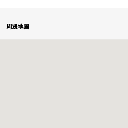
○ 預先階，不用擔心為共用部分腳步聲
○ 有約16.4張塌塌米舒適的LDK
○ 客廳飯廳能瞭望的開放式廚房
○ 有把廚房和洗臉室接在一起的家務流跡線
周邊地圖
○ 在各居室、走廊、洗臉室，有收納
○ 陽台有便利的洗手台
○ 有能從不在的時候起收到行李的宅配保管櫃
■ 翻新內容━━━━━━━━━━━━━━━・・・・・
○ 附帶組合廚房新製<洗碗機的>
○ 附帶整體衛浴新製<浴室暖氣烘乾機的>
○ 盥洗台新製○廁所新製○洗衣防水洗衣機底座新製
○ 全室地板換貼○所有房間地板換貼
○ 環保克拉張替(LDK)