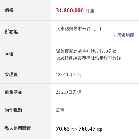
31,800,000
價格
日圓
兵庫縣寶冢市米谷2丁目
所在地
> 周邊地圖
阪急寶冢線清荒神站步行10分鐘
交通
阪急寶冢線賣布神社站步行11分鐘
管理費
12,010日圆/月
維修基金
21,200日圆/月
物件種類
公寓
70.65
760.47
私人使用面積
m²/
sqf