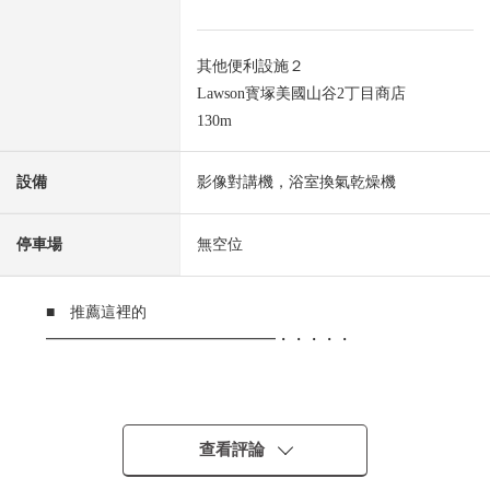
其他便利設施２
Lawson寳塚美國山谷2丁目商店
130m
設備
影像對講機，浴室換氣乾燥機
停車場
無空位
■ 推薦這裡的
━━━━━━━━━━━━━━━・・・・・
○ 能使用1沿線2車站
・阪急寶冢線"清荒神"車站步行10分鐘
・阪急寶冢線"賣布神社"車站步行11分鐘
查看評論
○ 已經2026年4月翻新完成