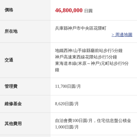
46,800,000
價格
日圓
兵庫縣神戶市中央區花隈町
所在地
> 周邊地圖
地鐵西神/山手線縣廳前站步行5分鐘
神戶高速東西線花隈站步行5分鐘
交通
東海道本線(米原～神戶)元町站步行9分
鐘
管理費
11,700日圆/月
維修基金
8,620日圆/月
自治會費100日圆/月，住宅信息盤公積金
其他費用
1,000日圆/月