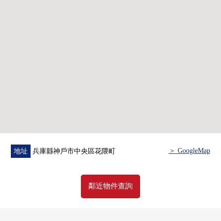
○ 地板張替(LDK、西式房間、走廊)
○ 層瓷磚張替(洗臉室、廁所)
■ 交通便捷━━━━━━━━・・・・・
○ 地鐵西神/山手線"縣庁前"車站步行5分鐘
○ 神戶高速東西線"花隈"車站步行5分鐘
○ JR東海道本線"元町"車站步行9分鐘
＞ GoogleMap
地址
兵庫縣神戶市中央區花隈町
鄰近物件查詢