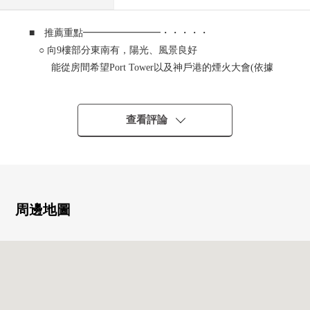
■ 推薦重點━━━━━━━━・・・・・
○ 向9樓部分東南有，陽光、風景良好
能從房間希望Port Tower以及神戶港的煙火大會(依據
天氣好壞)
○ 廚房有洗碗機，凈水器
○ 有浴室換氣乾燥機
查看評論
○ 沒有盥洗台便利的接觸的栓
○ 有監視器的防盜門
○ 不在時，也有便利的宅配保管櫃
■ 2026年1月翻新完成已經的
周邊地圖
━━━━━━━━・・・・・
○ 組合廚房交換
○ 整體衛浴交換
○ 盥洗台交換
○ 廁所更換
○ 全居室Cross張替