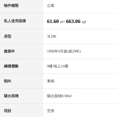
物件種類
公寓
61.60
663.06
私人使用面積
m²/
sqf
房型
3LDK
建築年
1996年9月築(築29年)
總樓層數
9樓/地上14層
朝向
東南
陽台面積
陽台面積8.80m²
現狀
空房