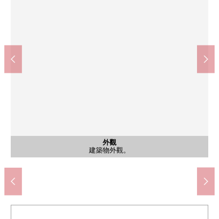
神戶市立神戶生田中學(約560m)
神戶市立山旁邊小學(約520m)
神戶下山手郵局(約380m)
LIFE下山手店(約260m)
公共汽車
西式房間
西式房間
西式房間
西式房間
停車場
外觀
客廳
風景
客廳
客廳
客廳
廚房
廚房
洗臉
廁所
門口
風景
入口
其他
入口
其他
其他
有洗碗機、凈水器的組合廚房。保養有輕鬆的玻璃TOP爐子。
有洗碗機、凈水器的組合廚房。保養有輕鬆的玻璃TOP爐子。
面向適合東南的陽台，陽光良好。
面向適合東南的陽台，陽光良好。
面向適合東南的陽台，陽光良好。
面向適合東南的陽台，陽光良好。
有浴室換氣乾燥機的整體衛浴。
來自適合東南的陽台的風景。
沒有盥洗台便利的接觸的栓。
甚至不在時便利的宅配保管櫃
來自適合東南的陽台的風景
溫水衝洗班次座次廁所。
西式房間(約6.0張塌塌米)
西式房間(約6.0張塌塌米)
西式房間(約6.0張塌塌米)
西式房間(約4.5張塌塌米)
有防盜門系統的入口
有防盜門系統的入口
建築物外觀。
腳踏車停放處
步行4分鐘。
步行5分鐘。
步行7分鐘。
步行7分鐘。
停車場
垃圾站
門口