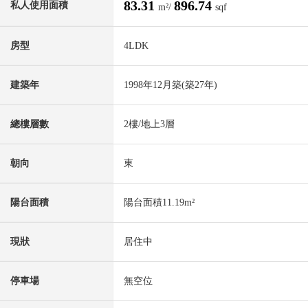
83.31
896.74
私人使用面積
m²/
sqf
房型
4LDK
建築年
1998年12月築(築27年)
總樓層數
2樓/地上3層
朝向
東
陽台面積
陽台面積11.19m²
現狀
居住中
停車場
無空位