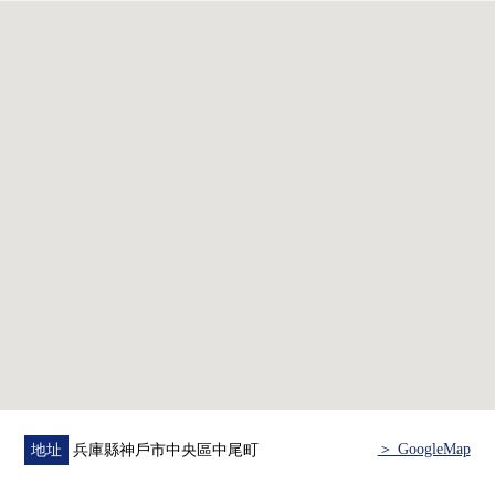
○廁所更換
○所有房間2層框格設置
○Cross換貼(LDK，走廊，洗臉，廁所)
■周邊環境
○阪急神戶線"春日野道站"步行13分鐘
○地鐵西神/山手線"新神戶站"步行14分鐘
○Coop小型熊步行10分鐘
○Lawson熊裡面的5丁目商店步行7分鐘
○神戶勞災病院步行6分鐘
○雲中的小學步行12分鐘
○葺合中學校徒歩8分
＞ GoogleMap
地址
兵庫縣神戶市中央區中尾町