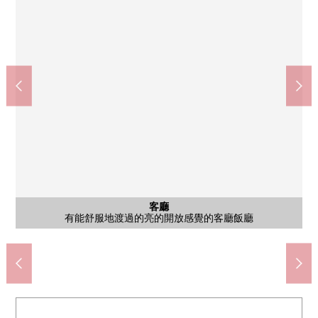
公共汽車
其他當地
其他當地
客廳
外觀
廁所
室內
風景
風景
入口
外觀
外觀
風景
外觀
外觀
外觀
外觀
入口
其他
是不在附帶溫水衝洗馬桶座的廁所問季節，舒適的使用的感覺。
外觀阪急電鐵神戶線春日野道站/步行13分鐘
有能舒服地渡過的亮的開放感覺的客廳飯廳
是能舒適地治療每天的疲勞的浴室。
不在時，也便利的宅配保管櫃有
來自陽台的風景
和式房間
其他當地
其他當地
風景
入口
外觀
外觀
風景
外觀
外觀
外觀
外觀
入口