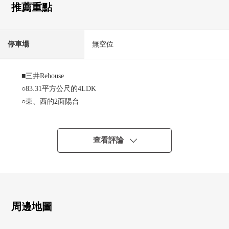
推薦重點
停車場
無空位
■三井Rehouse
○83.31平方公尺的4LDK
○東、西的2面陽台
○有14.9張塌塌米LDK
○東、西、北的採光房
○在各居室收納有
查看評論
○有溫水衝洗馬桶座功能的廁所
○3份爐子廚房
○宅配保管櫃有
■2012年9月翻新
周邊地圖
○整體衛浴交換