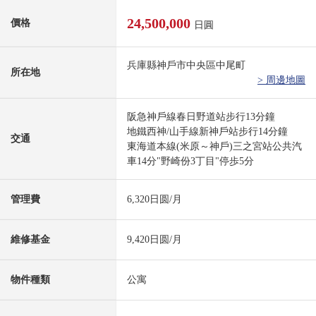
24,500,000
價格
日圓
兵庫縣神戶市中央區中尾町
所在地
> 周邊地圖
阪急神戶線春日野道站步行13分鐘
地鐵西神/山手線新神戶站步行14分鐘
交通
東海道本線(米原～神戶)三之宮站公共汽
車14分"野崎份3丁目"停歩5分
管理費
6,320日圆/月
維修基金
9,420日圆/月
物件種類
公寓