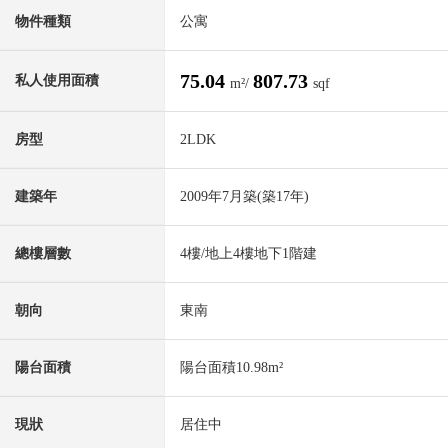
物件種類
公寓
75.04
807.73
私人使用面積
m²/
sqf
房型
2LDK
建築年
2009年7月築(築17年)
總樓層數
4樓/地上4樓地下1階建
朝向
東南
陽台面積
陽台面積10.98m²
現狀
居住中