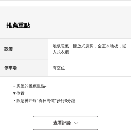
推薦重點
地板暖氣，開放式廚房，全室木地板，嵌
設備
入式衣櫃
停車場
有空位
－房屋的推薦重點-
▼位置
・阪急神戶線"春日野道"步行8分鐘
▼特徴
・約18.3張塌塌米LDK，生活天花板高度約4.3m是開放感覺
查看評論
有