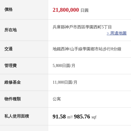
21,800,000
價格
日圓
兵庫縣神戶市西區學園西町5丁目
所在地
> 周邊地圖
交通
地鐵西神/山手線學園都市站步行8分鐘
管理費
5,800日圆/月
維修基金
11,000日圆/月
物件種類
公寓
91.58
985.76
私人使用面積
m²/
sqf