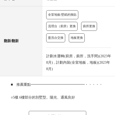
全室地板/壁紙的換貼
流理台（廚房）更換
廁所更換
盥洗台交換
地板更換
翻新⁄翻新
計劃水運轉(廚房，廁所，洗手間)(2023年
8月) , 計劃內裝(全室地板，地板)(2023年
8月)
■ 推薦重點━━━━━━━━━━━━━━━・・・・・
○5樓.6樓部分的別墅型。陽光、通風良好
請從6樓部分和式房間充分享用有開放感覺的風景
○6樓走廊上部有天花板背後收納