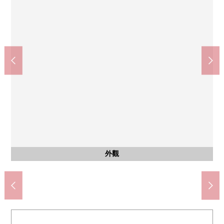
學園西町公園(約60m)
小寺小學(約240m)
公共汽車
外觀
客廳
客廳
風景
廚房
洗臉
廚房
廁所
室內
室內
室內
外觀
入口