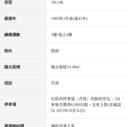
房型
3SLDK
建築年
1985年3月築(築41年)
總樓層數
5樓/地上6層
朝向
西南
陽台面積
陽台面積14.40m²
現狀
空房
社區內停車場（月租）尚餘的空位：3台
停車場
有每月費用6,000日圆～沒有上限(在確認
日:2025年10月31日)
建築物結構
鋼筋混凝土造