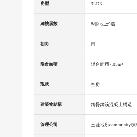
3LDK
房型
8樓/地上9層
總樓層數
南
朝向
陽台面積7.05m²
陽台面積
空房
現狀
鋼骨鋼筋混凝土構造
建築物結構
三菱地所community
管理公司