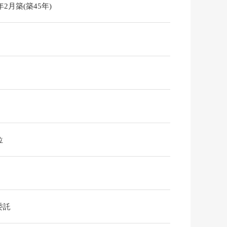
1年2月築(築45年)
位
委託