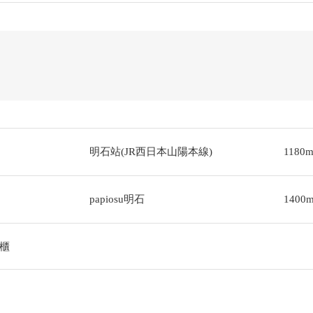
明石站(JR西日本山陽本線)
1180
papiosu明石
1400
櫃