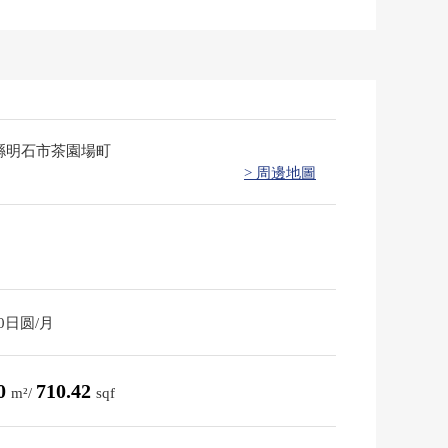
縣明石市茶園場町
> 周邊地圖
90日圆/月
00
710.42
m²/
sqf