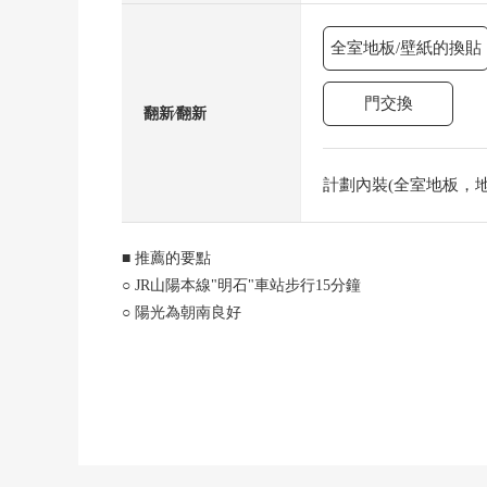
全室地板/壁紙的換貼
門交換
翻新⁄翻新
計劃內裝(全室地板，地板，
■ 推薦的要點
○ JR山陽本線"明石"車站步行15分鐘
○ 陽光為朝南良好
○ 風景、通風為8樓部分良好
○ 268戶大規模的Mansion
■ 翻新內容(打算在2025年12月上旬完成)
○ 組合廚房NEW交換
○ 整體衛浴NEW交換