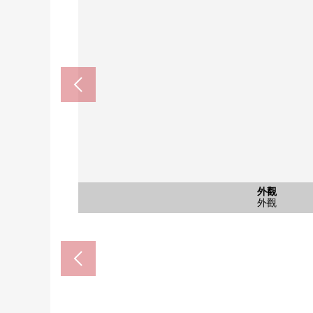
明石站(JR西日本山陽本線)(約1
papiosu明石(約1400m
共有部分
停車場
外觀
外觀
外觀
外觀
外觀
陽台
陽台
風景
風景
大廳
入口
其他
風景(西南一側)※從陽台
風景(南側)※從陽台拍
腳踏車停放處
步行15分鐘。
步行18分鐘。
宅配BOX
停車場
外觀
外觀
外觀
外觀
外觀
陽台
陽台
大廳
入口