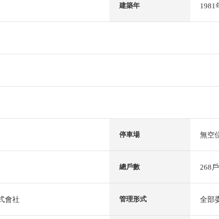
198
建築年
無空
停車場
268戶
總戶數
株式會社
全部
管理形式