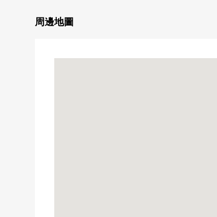
○ 盥洗台NEW交換
○ 廁所NEW交換
周邊地圖
○ 門NEW交換(含有壁櫥的各居室)
○ Cross換貼(含有走廊，LDK的各居室)
○ 地板張替(含有走廊，LDK的各居室)