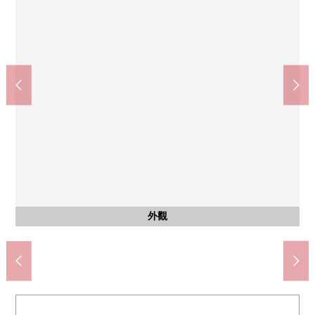
Lawson嵐山谷辻子町商店(約140m)
MINISTOP嵐山站前店(約350m)
京都嵐山郵局(約240m)
嵯峨嵐山站(JR西日本山陰本線)(約1800m)
嵐山站(阪急嵐山線)(約450m)
藥店發光嵯蛾店(約1800m)
含有前面道路的外觀
步行2分鐘。
步行5分鐘。
步行3分鐘。
停車場
外觀
外觀