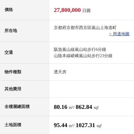
27,800,000
價格
日圓
京都府京都市西京區嵐山上海道町
所在地
> 周邊地圖
阪急嵐山線嵐山站步行6分鐘
交通
山陰本線嵯峨嵐山站步行23分鐘
物件種類
透天房
其他費用
80.16
862.84
全樓層總面積
m²/
sqf
95.44
1027.31
土地面積
m²/
sqf