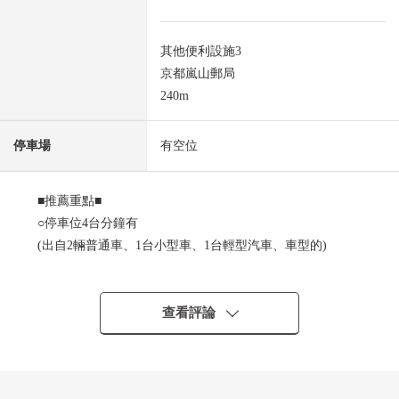
其他便利設施3
京都嵐山郵局
240m
停車場
有空位
■推薦重點■
○停車位4台分鐘有
(出自2輛普通車、1台小型車、1台輕型汽車、車型的)
○有增建未登記部分[構造N/A時期不詳細的面積約7.5平方公
尺(帶子測量)]
○有減築未登記部分[面積約9.5平方公尺(帶子測量)]
查看評論