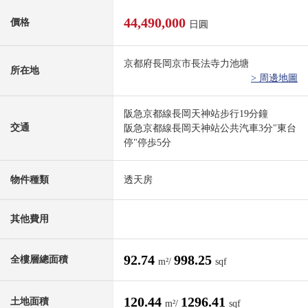
44,490,000
價格
日圓
京都府長岡京市長法寺力池塘
所在地
> 周邊地圖
阪急京都線長岡天神站步行19分鐘
交通
阪急京都線長岡天神站公共汽車3分"東台
停"停歩5分
物件種類
透天房
其他費用
92.74
998.25
全樓層總面積
m²/
sqf
120.44
1296.41
土地面積
m²/
sqf