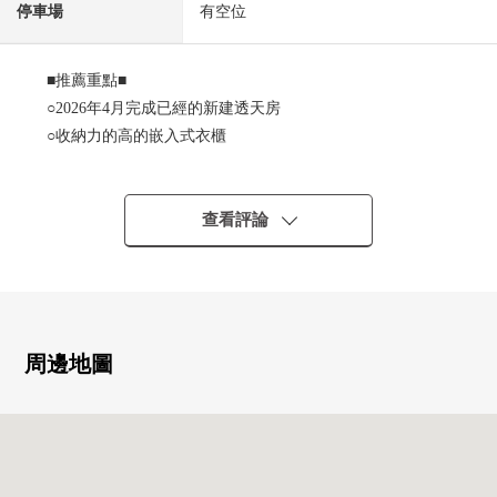
停車場
有空位
■推薦重點■
○2026年4月完成已經的新建透天房
○收納力的高的嵌入式衣櫃
○有實現作為優質的公共汽車時間的再加熱功能的浴室
○幹凈的&時實現短o的食器洗淨乾燥機
○不在意氣候、時間，可以使用的浴室暖氣烘乾機
查看評論
○2個地方支持舒適的生活的廁所
○能確認來訪者，有安心的電視監視器的內部對講機
○生活的寬度擴展到的停車位2台分鐘(出自普通車+輕車型
的)
周邊地圖