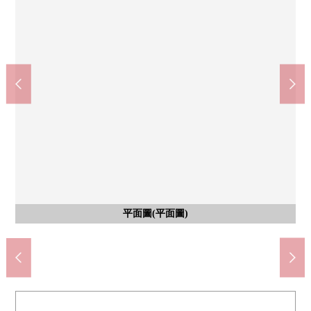
風景
風景
始自於2F LDK的風景
始自於2F LDK的風景
含有前面道路的外觀
含有前面道路的外觀
平面圖(平面圖)
公共汽車
外觀
外觀
客廳
客廳
客廳
廚房
廚房
客廳
室內
院子
院子
外觀
外觀
外觀