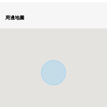
buki 2階建
・1樓部分是車庫(69.48平方公尺)和儲藏室
・在2樓安置LDK，考慮采光、隱私
周邊地圖
・會話興奮起來的開放式廚房，收繳付多功能室有
・匯集水周圍，家務流跡線良好
・能在2WAY式樣，客廳等的多目的靈活運用2間西式房間
(約5.5張塌塌米)
・從屬於面向東南的日光浴室
・在各層廁所有
■ 在找想要的家方面給予幫助的━━━━━・・・
房屋的詳細、需討論是如感興趣,歡迎請隨時聯繫我們。