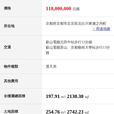
118,000,000
價格
日圓
京都府京都市左京區北白川東瀨之內町
所在地
> 周邊地圖
叡山電鐵元田中站步行12分鐘
交通
叡山電鐵茶山、京都藝術大學站步行13分
鐘
物件種類
透天房
其他費用
197.91
2130.30
全樓層總面積
m²/
sqf
254.76
2742.23
土地面積
m²/
sqf