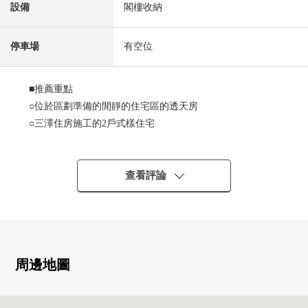
設備
閣樓收納
停車場
有空位
■推薦重點
○位於區劃準備的閒靜的住宅區的透天房
○三澤住房施工的2戶式樣住宅
○在各層廚房、盥洗台、廁所有
○一般情況下能停車2台(1台分鐘，從屬於車庫)※出自車型
的限制有
查看評論
○在南側院子作為光照良好度的客廳·餐廳
○寬敞的正門大廳
○作為設定小閣樓收納、儲藏室、地板下邊收納的收納豐富
的設計
○家電梯有
周邊地圖