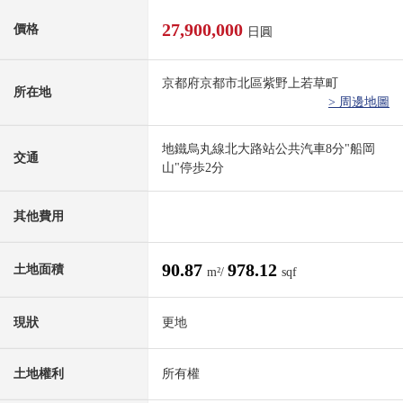
27,900,000
價格
日圓
京都府京都市北區紫野上若草町
所在地
> 周邊地圖
地鐵烏丸線北大路站公共汽車8分"船岡
交通
山"停歩2分
其他費用
90.87
978.12
土地面積
m²/
sqf
現狀
更地
土地權利
所有權