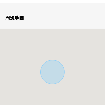
○ 東面前面道路幅員約5.9m
○ 土地面積90.87平方公尺(約27.48坪)
周邊地圖