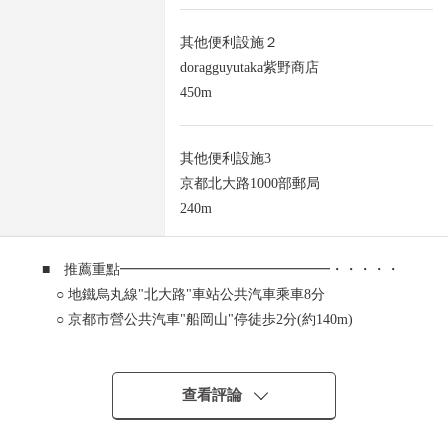
其他便利設施２
doragguyutaka紫野商店
450m
其他便利設施3
京都北大路1000部郵局
240m
■ 推薦重點━━━━━━━━━━━━━━━・・・・・
○ 地鐵烏丸線"北大路"車站公共汽車乘車8分
○ 京都市營公共汽車"船岡山"停徒歩2分(約140m)
○ 到泉屋千本北大路商店步行3分鐘(約180m)
○ 到紫野小學步行7分鐘(約550m)
○ 用有建築條件的住宅用地銷售，沒有。
查看評論
(能在喜歡的House廠商要建築。)
○ 閒靜的住宅區