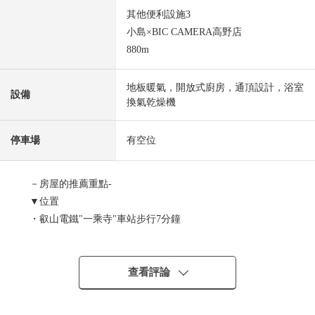
其他便利設施3
小島×BIC CAMERA高野店
880m
地板暖氣，開放式廚房，通頂設計，浴室
設備
換氣乾燥機
停車場
有空位
－房屋的推薦重點-
▼位置
・叡山電鐵"一乘寺"車站步行7分鐘
・第1種低層住宅專用區清靜的住宅地
▼建築物的特徴
查看評論
・2022年9月築的築淺木造2層樓住宅
・有從屬於車庫的停車位2台分鐘(出自車型的)