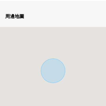
・南側前面道路幅員約5.0m
▼設備
周邊地圖
・有地板暖氣的約18.4張塌塌米LDK是適合南、西、北的窗
通風明亮地良好
・1樓和式房間是朝南的窗，并且陽光容易進入的設計
・朝南的陽台
▼周邊環境
・排列透天房住宅的成熟穩重的住宅區
・綠的山脈能看到的平穩的居住環境(依據天氣好壞)