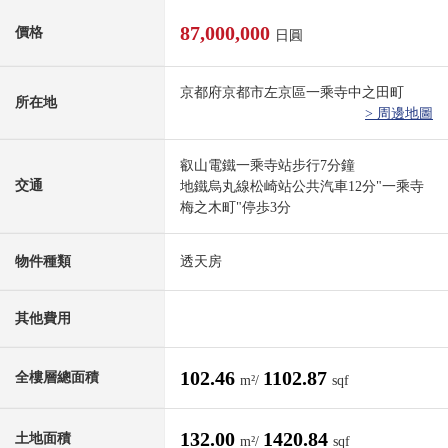
87,000,000
價格
日圓
京都府京都市左京區一乘寺中之田町
所在地
> 周邊地圖
叡山電鐵一乘寺站步行7分鐘
交通
地鐵烏丸線松崎站公共汽車12分"一乘寺
梅之木町"停歩3分
物件種類
透天房
其他費用
102.46
1102.87
全樓層總面積
m²/
sqf
132.00
1420.84
土地面積
m²/
sqf