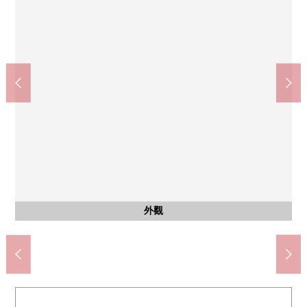
含有前面道路的外觀
含有前面道路的外觀
小島×BIC CAMERA高野店(約880m)
7-Eleven京都白川北大路店(約210m)
京都市立修學院第2小學(約450m)
京都市立修學院中學(約100m)
杉藥房北白川商店(約400m)
桑迪一乘寺廟店(約490m)
京都一乘寺郵局(約440m)
京都下鴨醫院(約1200m)
前面道路
前面道路
外觀
外觀
外觀
外觀