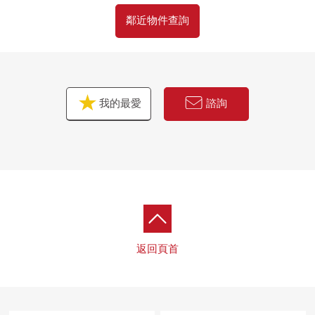
▼周邊環境
・Mybasket下小田中的商店步行5分鐘(約370m)
鄰近物件查詢
・7-Eleven川崎子母口東店步行7分鐘(約520m)
・Fit Care DEPOT下小田中的商店步行4分鐘(約260m)
我的最愛
諮詢
返回頁首