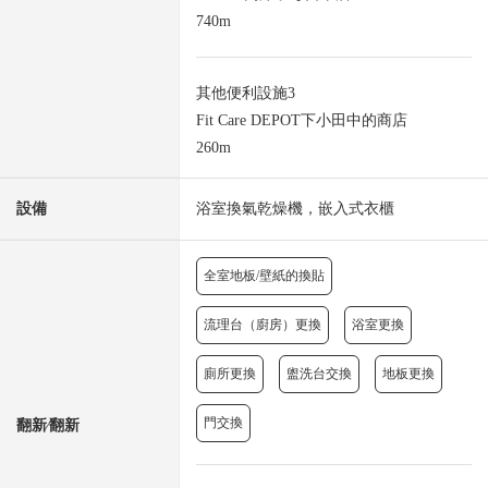
740m
其他便利設施3
Fit Care DEPOT下小田中的商店
260m
設備
浴室換氣乾燥機，嵌入式衣櫃
全室地板/壁紙的換貼
流理台（廚房）更換
浴室更換
廁所更換
盥洗台交換
地板更換
門交換
翻新⁄翻新