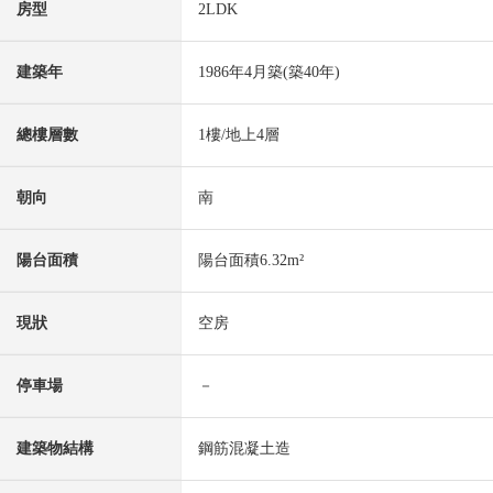
房型
2LDK
建築年
1986年4月築(築40年)
總樓層數
1樓/地上4層
朝向
南
陽台面積
陽台面積6.32m²
現狀
空房
停車場
－
建築物結構
鋼筋混凝土造