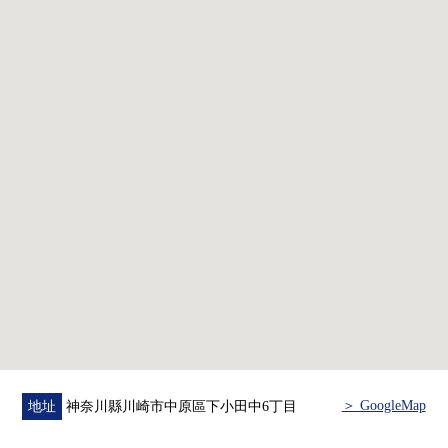
▼設備
・全部電化
・各居室有嵌入式衣櫃
▼翻新內容(2026年5月實施)
・地板張替
・組合廚房(在凈水功能)交換
・整體衛浴(從屬於再加熱功能，浴室換氣乾燥暖氣機)交換
・廁所(附帶溫水衝洗馬桶座)交換
・盥洗台交換
・全室地板張替
・聚氯乙烯瓷磚(洗臉，廁所，門口泥地)施工
・門交換
・照明器具設置
・House清洗其他
＞ GoogleMap
地址
神奈川縣川崎市中原區下小田中6丁目