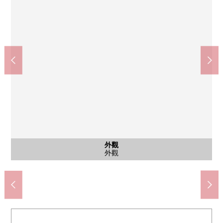
公共汽車
西式房間
西式房間
西式房間
西式房間
共有部分
外觀
客廳
客廳
客廳
廚房
廚房
洗臉
廁所
洗臉
門口
收納
門口
收納
陽台
入口
附帶再加熱可的浴室換氣乾燥暖氣機的浴室
Mybasket下小田中的商店(約370m)
川崎市立下小田中的小學(約510m)
川崎市立西中原中學(約1500m)
Maruetsu子母口商店(約590m)
在西式房間(1)的嵌入式衣櫃
在西式房間(2)的嵌入式衣櫃
約5.5張塌塌米西式房間(1)
約5.5張塌塌米西式房間(1)
約5.5張塌塌米西式房間(2)
約5.5張塌塌米西式房間(2)
凈水功能在的組合廚房
約15.7張塌塌米LDK
約15.7張塌塌米LDK
約15.7張塌塌米LDK
橘公園(約470m)
組合廚房
垃圾場地
盥洗台
洗臉室
外觀
廁所
門口
鞋櫃
陽台
入口