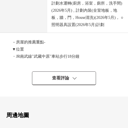
計劃水運轉(廚房，浴室，廁所，洗手間)
(2026年5月) , 計劃內裝(全室地板，地
板，牆，門，House清洗)(2026年5月)， ○
照明器具設置(2026年5月)計劃
－房屋的推薦重點-
▼位置
・JR南武線"武藏中原"車站步行18分鐘
・東急東橫線"元住吉"車站步行18分鐘
▼Mansion的特徴
查看評論
・鋼骨鋼筋混凝土構造4階建1樓部分
・在防盜門安心的安全
・可飼養寵物（有規定）
▼房間的特徴
周邊地圖
・私人使用面積57.35平方公尺的2LDK型
・關於西南邊間，陽光、通風良好