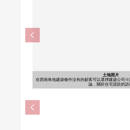
土地照片
土地照片
土地照片
土地照片
土地照片
在不作為有建築條件的住宅用地銷售的顧客可以選擇
在不作為有建築條件的住宅用地銷售的顧客可以選擇
在不作為有建築條件的住宅用地銷售的顧客可以選擇
在不作為有建築條件的住宅用地銷售的顧客可以選擇
在西南角地建築條件沒有的顧客可以選擇建築公司※
東野站(京都地鐵東西線)(約3
rakuto山科購物中心(約12
含有前面道路的外觀
含有前面道路的外觀
含有前面道路的外觀
介紹需討論，關於住宅貸款
介紹需討論，關於住宅貸款
介紹需討論，關於住宅貸款
介紹需討論，關於住宅貸款
論，關於住宅貸款的諮
南側前面道路
西側前面道路
步行16分鐘。
步行5分鐘。
西側道路