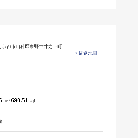
府京都市山科區東野中井之上町
> 周邊地圖
15
690.51
m²/
sqf
權