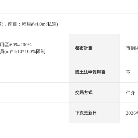
道)，南側：幅員約4.0m(私道)
/60%/200%
市街
都市計畫
)*4/10*100%限制
不
國土法申報與否
仲介
交易方式
202
下次更新日