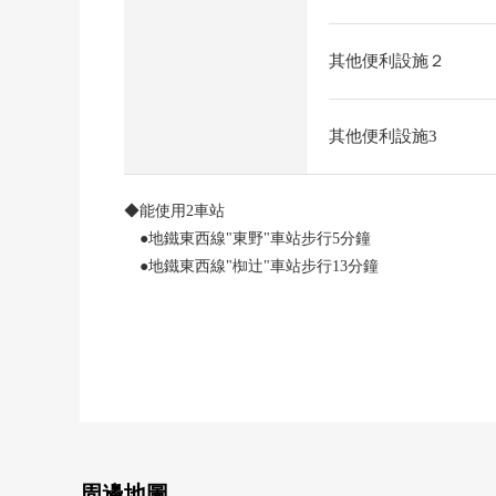
其他便利設施２
其他便利設施3
◆能使用2車站
●地鐵東西線"東野"車站步行5分鐘
●地鐵東西線"椥辻"車站步行13分鐘
◆西南角地
◆不是有建築條件的住宅用地銷售
在顧客可以選擇建築公司
◆用地面積：64.15平方公尺(約19.4坪)
●各建築公司的介紹諮商，關於住宅貸款的需討論歡迎
周邊地圖