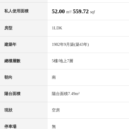
52.00
559.72
私人使用面積
m²/
sqf
房型
1LDK
建築年
1982年9月築(築43年)
總樓層數
5樓/地上7層
朝向
南
陽台面積
陽台面積7.49m²
現狀
空房
停車場
無