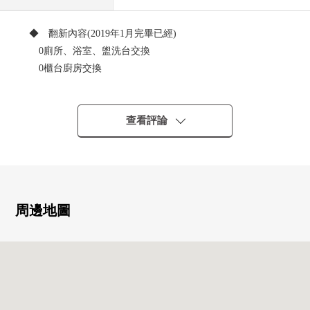
◆ 翻新內容(2019年1月完畢已經)
0廁所、浴室、盥洗台交換
0櫃台廚房交換
0全室地板張替
0所有房間地板張替
查看評論
◆ 交通指南
0到地鐵烏丸線"烏丸御池"車站步行6分鐘
0到地鐵東西線"烏丸御池"車站步行6分鐘
◆ 推薦的要點
周邊地圖
0私人使用面積52平方公尺的1LDK
07層的.5樓部分
0櫃台廚房
0有衝洗功能的馬桶座
02面陽台