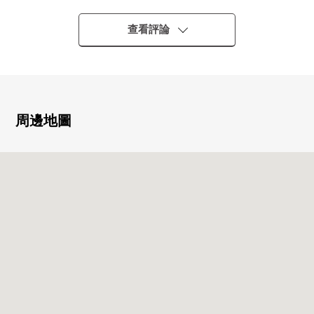
金)的比例是且尚未扣除所有需要維持該物件的課稅金和其
他支出費用算出。另外，不是保證租金的東西。
查看評論
■ 交通指南━━━━━━━━━━━━━━━・・・・・
○ 地鐵東西線"山科"車站步行5分鐘
○ JR東海道線"山科"車站 步行8分鐘
○ 京阪京津線"京阪山科"車站步行8分鐘
周邊地圖
■ 推薦這裡的━━━━━━━━━━━━・・・・・
○ 2樓/朝南陽台
○ 能使用3沿線3車站
○ 沿著三條路建起來的Residence
○ 防盜門
○ 不在時便利的宅配保管櫃有