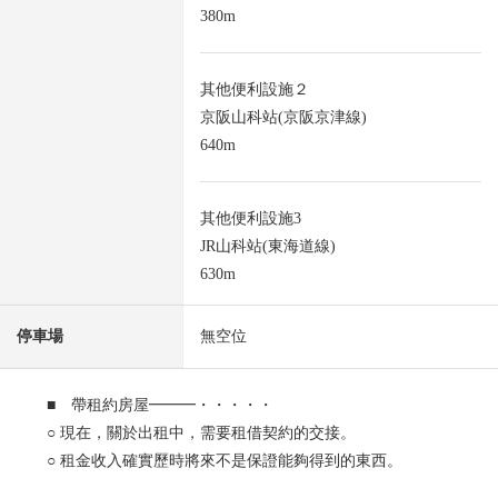
380m
其他便利設施２
京阪山科站(京阪京津線)
640m
其他便利設施3
JR山科站(東海道線)
630m
停車場
無空位
■ 帶租約房屋━━━・・・・・
○ 現在，關於出租中，需要租借契約的交接。
○ 租金收入確實歷時將來不是保證能夠得到的東西。
※ 表面投報率對銷售價格的年的計劃租金收入(也含有公益