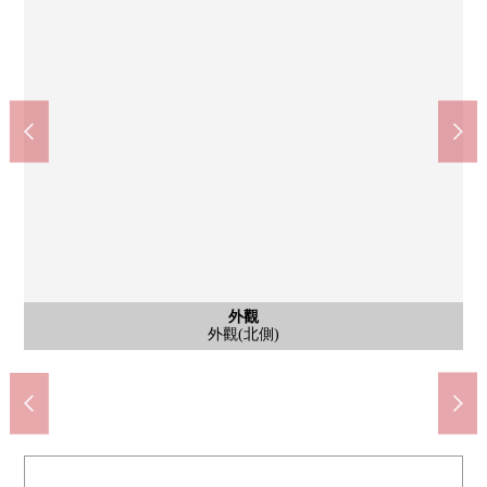
SUNDRUG山科三條商店(約250m)
京阪山科站(京阪京津線)(約640m)
鬆屋超市山科三條商店(約300m)
JR山科站(東海道線)(約630m)
rakuto山科購物中心(約350m)
京都山科西野郵局(約540m)
山科中央公園(約670m)
共有部分
共有部分
其他當地
共有部分
共有部分
其他當地
其他當地
其他當地
其他當地
停車場
外觀
入口
外觀
入口
入口
入口
入口
前面道路(希望西)
前面道路(希望東)
腳踏車停放處
腳踏車停放處
步行8分鐘。
步行8分鐘。
步行4分鐘。
步行4分鐘。
步行5分鐘。
步行7分鐘。
步行9分鐘。
宅配保管櫃
宅配保管櫃
外觀(北側)
外觀(南側)
停車場
入口
信箱
名牌
入口
入口
入口
名牌
入口