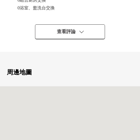
0組合廚房交換
0浴室、盥洗台交換
0所有房間牆、天花板Cross張替
0靠墊層張替
查看評論
◆ 交通指南
0到地鐵東西線"二條"車站步行6分鐘
0到山陰本線"二條"車站步行8分鐘
◆ 推薦的要點
周邊地圖
0私人使用面積55.00平方公尺的1LDK
0採光房
0防盜門
0宅配保管櫃