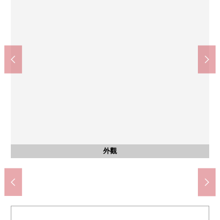
共有部分
共有部分
共有部分
其他當地
其他當地
其他當地
其他當地
7-Eleven京都成功稻荷前商店(約60m)
京都市立朱雀第2小學(約780m)
京都市立西京中學(約710m)
LIFE二條站前店(約330m)
杉藥房二條商店(約290m)
京都聚樂郵局(約150m)
集合信箱
前面道路
前面道路
前面道路
前面道路
防盜門
外觀
外觀
外觀
入口
入口
入口
名牌