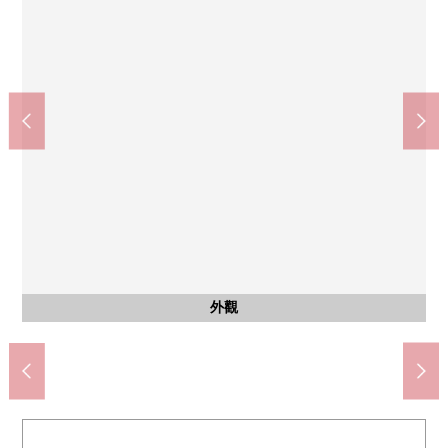
共有部分
共有部分
共有部分
共有部分
共有部分
共有部分
共有部分
共有部分
共有部分
共有部分
其他當地
其他當地
京都市立京都御池中學(約1200m)
杉藥房四條鳥丸商店(約260m)
京都市立高倉小學(約540m)
LAQUE四條鳥丸(約340m)
垃圾堆放處、寵物洗腳場
Fresco烏丸商店(約220m)
室外小型摩托車場地(4)
禦射山公園(約350m)
信箱、宅配保管櫃
信箱、宅配保管櫃
腳踏車停放處
腳踏車停放處
其他當地
其他當地
前面道路
前面道路
防盜門
防盜門
停車場
停車場
外觀
入口
入口
入口
入口
入口
名牌
名牌
外觀
外觀