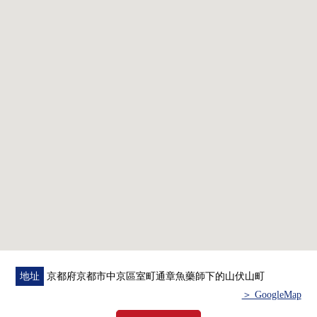
・到阪急京都線"烏丸"車站步行5分鐘
・到地鐵烏丸線"四條"車站步行5分鐘
・到地鐵東西線"烏丸御池"車站步行8分鐘
◆ 推薦的要點
0私人使用面積40.26平方公尺的1DK
0東面朝向的陽台
0浴室暖氣烘乾機(霧有桑拿房)
0浴室有窗
0寵物飼養可(有出自規章的限制)
0附帶監視器的防盜門
0防盜門
0宅配保管櫃
地址
京都府京都市中京區室町通章魚藥師下的山伏山町
＞ GoogleMap