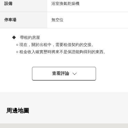
設備
浴室換氣乾燥機
停車場
無空位
◆ 帶租約房屋
○ 現在，關於出租中，需要租借契約的交接。
○ 租金收入確實歷時將來不是保證能夠得到的東西。
0預測租金(年)1,488,400日圆(客滿的時候估計)
※表面投資報酬率是年租金收入總和(含共益費)占房屋總
價的比例,且尚未扣除所有需要維持該物件的課稅金和其他
查看評論
支出費用算出。此外滿租的情況是以現在租金收入算出空
置、或一部分空置的情況是以租金行情為基準推算出。
※無法保證房屋租金在未來能成為確實的收入。
(調查日:2026年3月15日當時)
周邊地圖
◆ 交通指南
0能使用3線路3車站