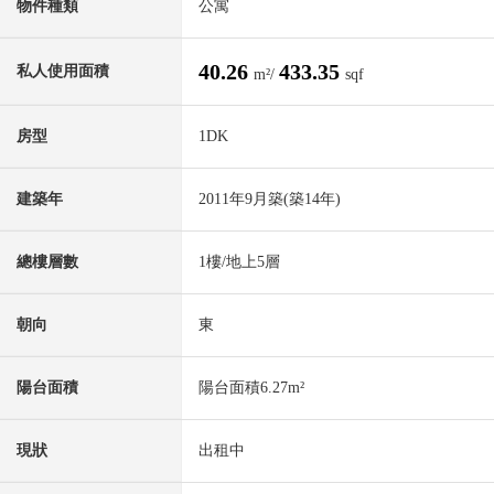
物件種類
公寓
40.26
433.35
私人使用面積
m²/
sqf
房型
1DK
建築年
2011年9月築(築14年)
總樓層數
1樓/地上5層
朝向
東
陽台面積
陽台面積6.27m²
現狀
出租中