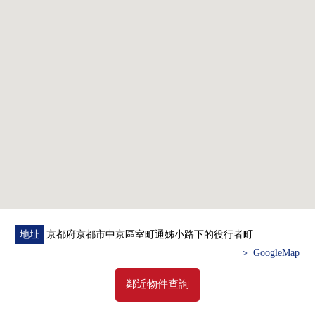
◆交通指南
0可3線路2車站利用
・地鐵烏丸線"烏丸御池"車站步行3分鐘
・地鐵東西線"烏丸御池"車站步行3分鐘
・阪急京都線"烏丸"車站步行10分鐘
◆推薦重點
0私人使用面積70.33平方公尺的3LDK
0附帶監視器的內部對講機
0附帶監視器的防盜門
0宅配保管櫃
地址
京都府京都市中京區室町通姊小路下的役行者町
＞ GoogleMap
鄰近物件查詢