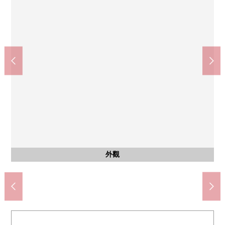
共有部分
共有部分
共有部分
其他當地
共有部分
共有部分
共有部分
doragguyutaka烏丸三條商店(約170m)
京都市立京都御池中學(約780m)
京都市立禦所南小學(約1320m)
京都西洞院三條郵局(約390m)
Fresco烏丸商店(約460m)
禦射山公園(約620m)
腳踏車停放處
宅配保管櫃
停車場入口
垃圾堆放處
集合信箱
防盜門
外觀
入口
入口
入口
入口
名牌
外觀
外觀