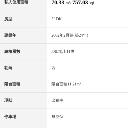
70.33
757.03
私人使用面積
m²/
sqf
房型
3LDK
建築年
2002年2月築(築24年)
總樓層數
3樓/地上11層
朝向
西
陽台面積
陽台面積11.21m²
現狀
出租中
停車場
無空位