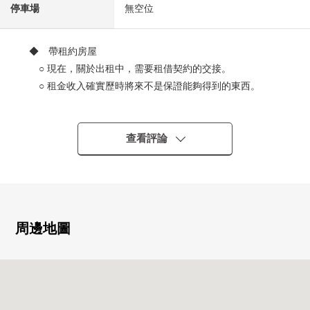
停車場
無空位
◆ 帶租約房屋
○ 現在，關於出租中，需要租借契約的交接。
○ 租金收入確實歷時將來不是保證能夠得到的東西。
0 估計(年)租金2.280.000日圆
※表面投資報酬率是年租金收入總和(含共益費)占房屋總價
的比例,且尚未扣除所有需要維持該物件的課稅金和其他支
查看評論
出費用算出。此外滿租的情況是以現在租金收入算出空
置、或一部分空置的情況是以租金行情為基準推算出。
※無法保證房屋租金在未來能成為確實的收入。
(調查日:2026年3月21日當時)
周邊地圖
◆翻新履歷(2017年6月完畢已經)
0廚房交換
0浴室、盥洗台交換
0牆、天花板Cross張替