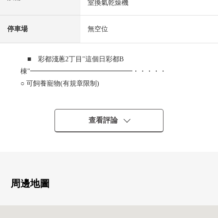
室換氣乾燥機
停車場
無空位
■ 彩都淺蔥2丁目"這個日彩都B
棟"━━━━━━━━━━━━━━━・・・・・
○ 可飼養寵物(有規章限制)
○ 陽光為朝南西良好
○ 有約19.7張塌塌米舒適的LDK
○ 客廳飯廳能瞭望的開放式廚房
查看評論
○ 各居室有收納
○ 在大門的玄關空間，有貯藏室
○ 陽台有洗手台
周邊地圖