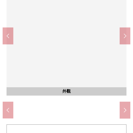
MINISTOP茨木彩都淺蔥商店(約50m)
茨木市立彩都西小學(約550m)
茨木市立彩都西中學(約750m)
朋友市場彩都店(約700m)
彩都西郵局(約800m)
外觀
入口
入口
其他
外觀
外觀
外觀
外觀
外觀
外觀
外觀