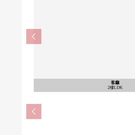
含有前面道路的外觀
含有前面道路的外觀
公共汽車
客廳
外觀
客廳
廚房
廚房
洗臉
室內
室內
室內
室內
室內
室內
室內
收納
門口
廁所
廁所
陽台
外觀
外觀
含有前面道路的外觀照
含有前面道路的外觀照
丸谷茨木商店(約430m
平和堂真砂店(約880m
水路小學(約370m)
南中學校(約780m)
1樓西式房間
1樓西式房間
1樓西式房間
2樓西式房間
2樓西式房間
2樓西式房間
外觀照片
外觀照片
2樓LDK
1樓廁所
2樓廁所
盥洗台
LDK
外觀
廚房
廚房
浴室
室內
收納
門口
陽台