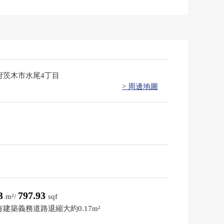
府茨木市水尾4丁目
> 周邊地圖
13
797.93
m²/
sqf
建築義務道路退縮大約0.17m²