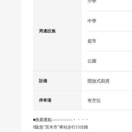
小學
中學
周邊設施
超市
公園
開放式廚房
設備
有空位
停車場
■推薦重點--------------・・・・
0阪急"茨木市"車站步行15分鐘