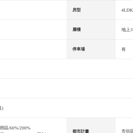
4LDK
房型
地上
層樓
有
停車場
)
/60%/200%
市街
都市計畫