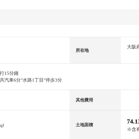
大阪
所在地
行15分鐘
汽車6分"水路1丁目"停歩3分
其他費用
74.
土地面積
sqf
※含有