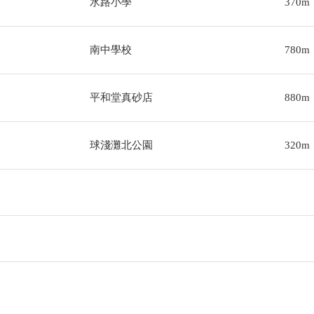
水路小學
370m
南中學校
780m
平和堂真砂店
880m
球淺灘北公園
320m