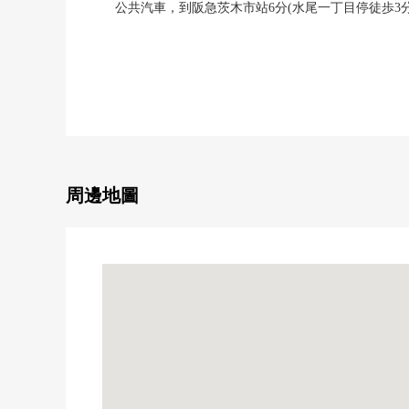
公共汽車，到阪急茨木市站6分(水尾一丁目停徒歩3分
0區劃的準備的清靜的住宅地
0廁所·陽台2個地方有
※因為是空房所以隨便可以看
■室內一部分翻新濟(2026年4月)--------------・・・・
0改為和式房間⇒西式房間(踢腳板，Cross換貼)
0浴室交換
0張貼LDK、全居室層瓷磚
周邊地圖
0張貼盥洗台靠墊層
0陽台防水工程
0House清洗
■在好的房屋循環的竅門
"參觀負責代理商和物件積極"的
在主頁以及紙面，從實物感到能不知道的信息，在不和
※星期三和每個星期二到本公司店假日。