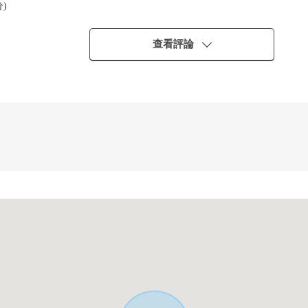
)
查看評論
希望準確的時候就這樣也在負責代理商萬一轉告的話精度下一個介紹房屋