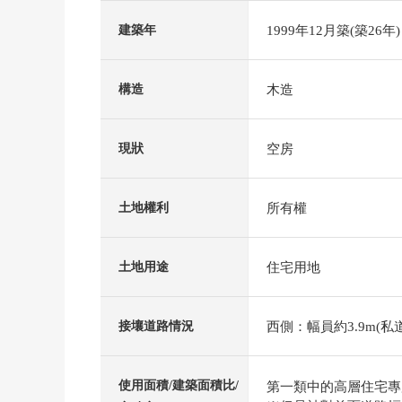
1999年12月築(築26年)
建築年
木造
構造
空房
現狀
所有權
土地權利
住宅用地
土地用途
西側：幅員約3.9m(私道
接壤道路情況
使用面積/建築面積比/
第一類中的高層住宅專用區