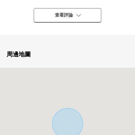
▼建築物的特徴
查看評論
・2026年4月築的新建房屋木造2層樓2LDK+S透天房
・全7棟的新建房屋分塊出售的土地內
・有停車位1台分鐘(出自車型的)
▼房間的特徴
周邊地圖
・在LDK有收納，能遮蓋日用品，整理也變得輕鬆
・容易在客廳遞眼色的櫃台廚房
・走廊的可動的擱板能有效活用死空間
▼設備
・能在有凈水器的廚房喝味道好的水
・廚房的收納場所在地板下邊儲藏室有提高
・洗衣效率用浴室烘乾機有提高
・洗髮水化妝台洗髮有效，便利
・容易用不要樓梯移動的廁所配置使用