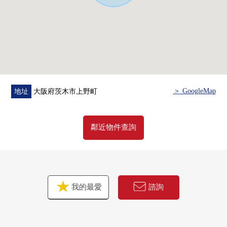
・有TV監視器的內部對講機
・人感覺感應器在便利性方面用自動點燈優秀
・采取過敏對策在換氣系統24小時
▼周邊環境
・超市還沒來到約1350m(步行17分鐘)
・Lawson茨木五日市2丁目商店約420m(步行6分鐘)
・SUGI藥品茨木上郡商店約830m(步行11分鐘)
＞ GoogleMap
地址
大阪府茨木市上野町
鄰近物件查詢
我的最愛
諮詢