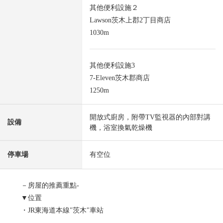
其他便利設施２
Lawson茨木上郡2丁目商店
1030m
其他便利設施3
7-Eleven茨木郡商店
1250m
開放式廚房，附帶TV監視器的內部對講
設備
機，浴室換氣乾燥機
停車場
有空位
－房屋的推薦重點-
▼位置
・JR東海道本線"茨木"車站
公共汽車14分"郡"停歩5分