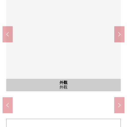
Lawson茨木上郡2丁目商店(約1030m)
不做北大阪或者醫院(約1700m)
7-Eleven茨木郡商店(約1250m)
跌落NIKKO威店(約1420m)
上野兒童快樂園(約330m)
含有前面道路的外觀
含有前面道路的外觀
外觀
外觀
外觀
外觀
外觀
外觀
外觀
外觀
外觀
Lawson茨木五日市2丁目商店(約420m)
SUGI藥品茨木上郡商店(約830m)
茨木市立耳朵原小學(約690m)
AL . PLAZA茨木(約790m)
茨木市立北中學(約1200m)
步行18分鐘。
步行13分鐘。
步行16分鐘。
步行22分鐘。
步行5分鐘。
前面道路
前面道路
外觀
外觀
外觀
外觀
外觀
外觀
外觀
外觀
外觀