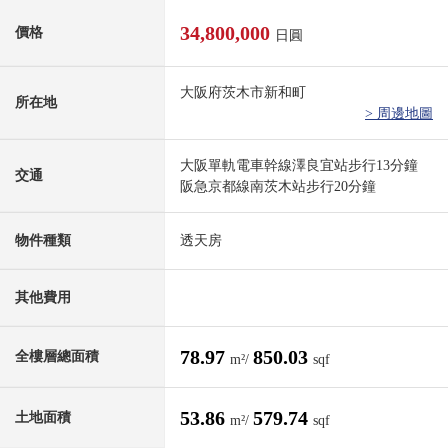
34,800,000
價格
日圓
大阪府茨木市新和町
所在地
> 周邊地圖
大阪單軌電車幹線澤良宜站步行13分鐘
交通
阪急京都線南茨木站步行20分鐘
物件種類
透天房
其他費用
78.97
850.03
全樓層總面積
m²/
sqf
53.86
579.74
土地面積
m²/
sqf