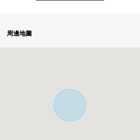
○ 家族容易互相見面的客廳樓梯
○ 家族聚集的LDK是約14.2張塌塌米空間
○ 2025年7月建築
○ 在幅員約6.08m道路的分塊出售的土地車庫放進去輕鬆
周邊地圖