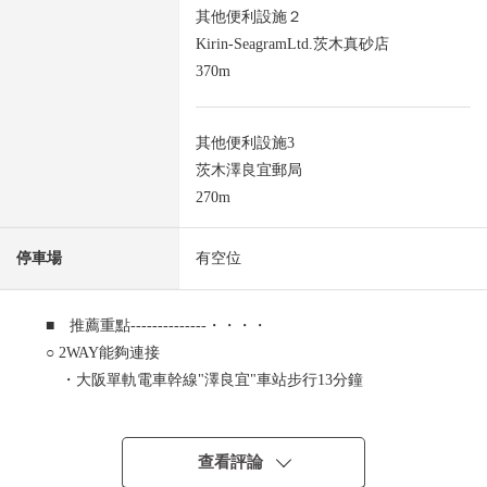
其他便利設施２
Kirin-SeagramLtd.茨木真砂店
370m
其他便利設施3
茨木澤良宜郵局
270m
停車場
有空位
■ 推薦重點--------------・・・・
○ 2WAY能夠連接
・大阪單軌電車幹線"澤良宜"車站步行13分鐘
・阪急京都線"南茨木"車站步行20分鐘
○ 土地面積53.86平方公尺
○ 建築面積78.97平方公尺
查看評論