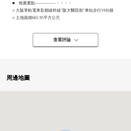
■ 推薦重點--------------・・・・
○ 大阪單軌電車彩都線幹線"阪大醫院前"車站步行19分鐘
○ 土地面積665.95平方公尺
(另外的私道負擔面積23.88平方公尺有)
○ 關於第一類低層住宅專用區是閒靜的住宅區
○ 陽光在南向曝光面道路好，并且每天亮的生活實現
查看評論
○ 風景在高地良好
○ 用有建築條件的住宅用地銷售，沒有
在喜歡的House廠商、建築公司
建造
周邊地圖