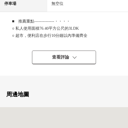
停車場
無空位
■ 推薦重點--------------・・・・
○ 私人使用面積76.40平方公尺的3LDK
○ 超市，便利店在步行10分鐘以內準備齊全
○ 陽光為朝南良好
○ 約18.0張塌塌米LDK
○ 廚房搭載會話興奮起來的開放式，洗碗機
查看評論
○ 嵌入式衣櫃有
○ 是電梯停止階
周邊地圖