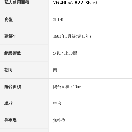
76.40
822.36
私人使用面積
m²/
sqf
房型
3LDK
建築年
1983年3月築(築43年)
總樓層數
9樓/地上10層
朝向
南
陽台面積
陽台面積9.10m²
現狀
空房
停車場
無空位