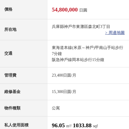
54,800,000
價格
日圓
兵庫縣神戶市東灘區森北町3丁目
所在地
> 周邊地圖
東海道本線(米原～神戶)甲南山手站步行
交通
7分鐘
阪急神戶線岡本站步行15分鐘
管理費
23,400日圆/月
維修基金
15,300日圆/月
物件種類
公寓
96.05
1033.88
私人使用面積
m²/
sqf