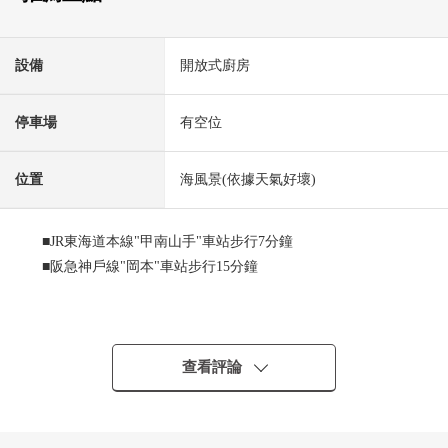
設備
開放式廚房
停車場
有空位
位置
海風景(依據天氣好壞)
■JR東海道本線"甲南山手"車站步行7分鐘
■阪急神戶線"岡本"車站步行15分鐘
■Mansion的推薦重點
0株式會社東急不動產開發商Mansion
0平成9年築，總戶數34戶
查看評論
0可飼養寵物(規章限制有)
0從入口到門口無高低差別的路徑
0有幾個用地裡面的停車場空的台階(3,500日元～5,000日圆