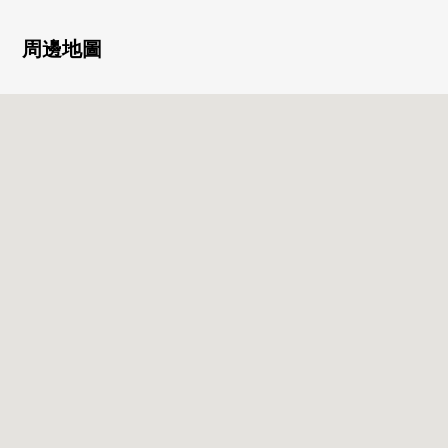
(每月費用))
周邊地圖
■專有部分的推薦重點
0風景關於8樓部分良好
0采光在南側陽台良好
0私人使用面積95平米超noyutoriaru房型
0在LDK，有固定的書架