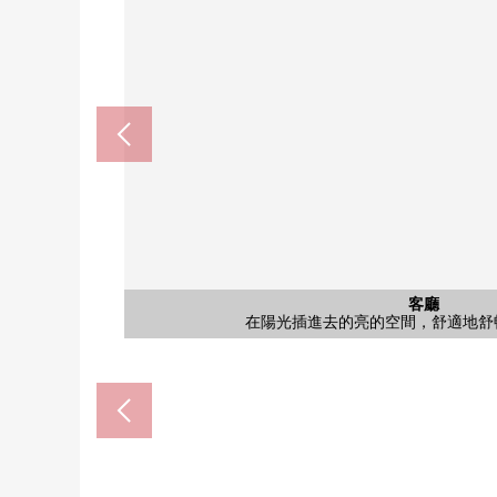
公共汽車
浴室烘乾機是標準裝備的浴室。不僅雨的日的洗衣而
共有部分
共有部分
客廳
外觀
客廳
客廳
廚房
洗臉
廁所
客廳
客廳
室內
室內
門口
客廳
客廳
客廳
室內
室內
室內
室內
外觀
外觀
風景
外觀
在陽光插進去的亮的空間，舒適地舒
在陽光插進去的亮的空間，舒適地舒
在陽光插進去的亮的空間，舒適地舒
得天獨厚擁有采光、通風的客廳
是能從廚房瞭望客廳飯廳的
有溫水衝洗馬桶座，毛巾
是有幹凈的感的洗臉室
約6.0張塌塌米西式房
約5.0張塌塌米西式房
約6.0張塌塌米西式房
約5.0張塌塌米西式房
約5.0張塌塌米西式房
是在朝南亮的客廳。
是在朝南亮的客廳。
是有窗，亮的門口。
是在朝南亮的客廳。
是在朝南亮的客廳。
被陽台眺望南側
和式房間
敷地內
敷地內
外觀
外觀
外觀
外觀
用♪