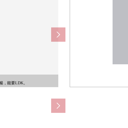
且，也對花粉對策以及防霉可以使
暢，能要LDK。
暢，能要LDK。
暢，能要LDK。
是亮的空間。
配置。
架。
。
間
間
間
間
間