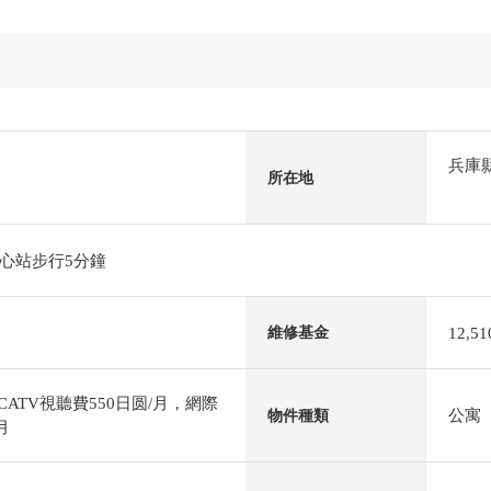
兵庫
所在地
心站步行5分鐘
12,5
維修基金
CATV視聽費550日圆/月，網際
公寓
物件種類
月