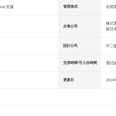
ity支援
全部
管理形式
株式
分售公司
新日
不二
設計公司
需討
交房時間/可入住時間
202
更新日