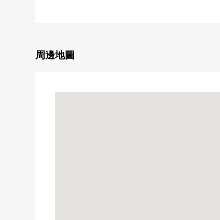
周邊設施
0向洋小學約660m
0向洋中學約1100m
0六甲島公園約10m
0神戶時裝Plaza約1000m
周邊地圖