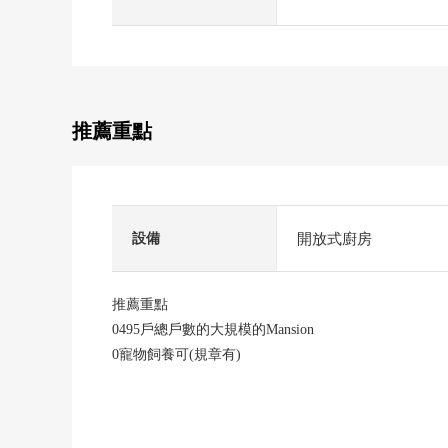
推薦重點
開放式廚房
設備
推薦重點
0495戶總戶數的大規模的Mansion
0寵物飼養可(規章有)
0關於12樓部分、朝南，風景、陽光良好
0約71平方公尺、3LDK