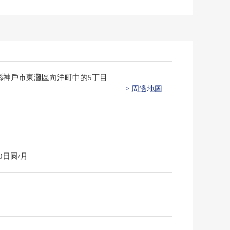
縣神戶市東灘區向洋町中的5丁目
> 周邊地圖
10日圆/月