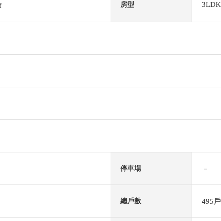
3LDK
房型
f
－
停車場
495戶
總戶數