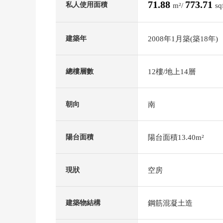
71.88
773.71
私人使用面積
m²/
sq
2008年1月築(築18年)
建築年
12樓/地上14層
總樓層數
南
朝向
陽台面積13.40m²
陽台面積
空房
現狀
鋼筋混凝土造
建築物結構