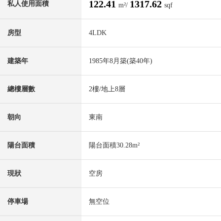
122.41
1317.62
私人使用面積
m²/
sqf
房型
4LDK
建築年
1985年8月築(築40年)
總樓層數
2樓/地上8層
朝向
東南
陽台面積
陽台面積30.28m²
現狀
空房
停車場
無空位