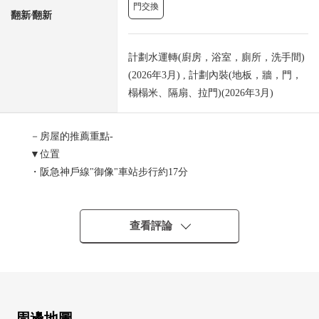
門交換
翻新⁄翻新
計劃水運轉(廚房，浴室，廁所，洗手間)
(2026年3月) , 計劃內裝(地板，牆，門，
榻榻米、隔扇、拉門)(2026年3月)
－房屋的推薦重點-
▼位置
・阪急神戶線"御像"車站步行約17分
・本山第2小學步行約17分(約1,300m)
▼Mansion的特徴
・RC造8樓核算的2樓部分，48戶總戶數的管理良好的房屋
查看評論
・防盜門·電梯aride設備充實
・城市煤氣、上下水道、關西電力的基礎設施完備
▼房間的特徴
・私人使用面積約122.41平方公尺，舒適的4LDK房型
・約18張塌塌米LDK面向東南的，并且通風明亮地良好
周邊地圖