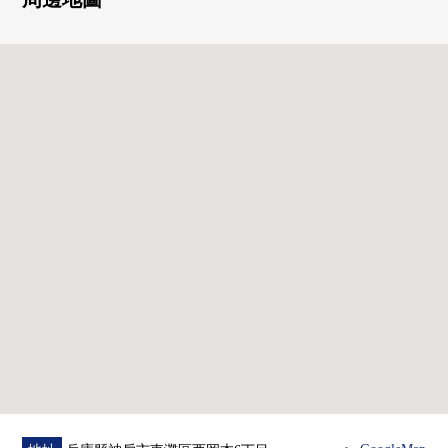
・3間西式房間和和式房間被均衡地安置，舒適的居住空間
・水周圍被將近門口匯集，生活流跡線順利
▼設備
・在廚房，浴室，盥洗台，廁所，在2026年3月已經新製
・全室地板張替換，地板是L-45層瓷磚&靠墊層
・用門新製，榻榻米、隔扇、拉門張替換，木部塗抹完成
敬重
・已經開關·插座交換，空調蓋子交換
・已經House清洗
▼周邊環境
・第一類中的高層住宅專用區使周圍安穩的街景
■ 在找想要的家方面給予幫助的━━━━━・・・
房屋的詳細、需討論是如感興趣,歡迎請隨時聯繫我們。