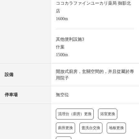
ココカラファインユーカリ薬局 御影北
店
1600m
其他便利設施3
什葉
1500m
開放式廚房，玄關空間的，并且從屬於專
設備
用院子
停車場
無空位
流理台（廚房）更換
浴室更換
廁所更換
盥洗台交換
地板更換