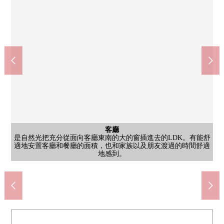
西式房間
西式房間
客廳
室內
室內
室內
收納
收納
西式房間約10.2張塌塌米壁櫥被在壁面設立，也便於衣服以及生活
西式房間約10.2張塌塌米縱深和寬度被結實地確保，便於衣服以及
西式房間約7.8張塌塌米淡薄的木紋風格的地板和重音和灰色的牆
是壁櫥被在在西式房間約7.8張塌塌米牆一面設立的西式房間。天
是自然光把充分從面向客廳東南的大的窗插進去的LDK。有能舒
約10.2張塌塌米西式房間淡薄的木紋的地板和重音Cross給予了空
和式房間榻榻米鋪設的地板舒服，并且腳感覺的好處上演日常的
正分成2段和式房間上下，是便於被褥以及季節東西的收藏的結
公共汽車
西式房間
共有部分
停車場
外觀
客廳
廚房
廚房
洗臉
廁所
室內
門口
陽台
收納
為腳踏車停放處&停車場自行車放心，因為從屬於屋頂所以能利用
作為西式房間約5.8張塌塌米天然的地板和重音Cross上演安靜的氣
外觀磚風格的外壁印象深刻的中層Mansion。在入口的前面，有泊
是被在Mansion的入口設置的宅配保管櫃和信箱的照片。感到甚至
是也容易即使放西式房間約5.8張塌塌米床以及桌子也感到舒適的
是西式房間約7.8張塌塌米壁櫥大大地打開的去門型的壁櫥。衣架
被廁所灰色的重音Cross和白色的牆圍住的空間。溫水衝洗馬桶座
適地安置客廳和餐廳的面積，也和家族以及朋友渡過的時間舒適
客廳淡薄的木紋風格的地板和白壁明亮地出示空間，家具的配置
是以廚房白為基調的組合廚房。上下有豐富的收藏，一下子也切
為容易使用廚房瓦斯爐和偏大的洗滌槽，工作空間被確保在復數
在浴室，白和暗褐色的對比度印象深刻。在偏大的浴缸享受寬鬆
在洗臉，脫衣服的室熟悉的照明和有幹凈的感的地板，能舒適地
正上演安靜的氣氛。在窗的外面，看得見綠，一邊感到季節的變
然的地板和白色的牆讓廣泛地感到空間，可以即使放床以及桌子
間安定。在窗的外面，看得見綠，開放感覺和愉快好像能舒展地
用品的收藏。從內部的開口部到鄰室的流跡線順利，并且是也容
舒適。壁面廣泛地安置家具，能想像發揮設置和睦的趣味的陳列
作為感覺清醒有門口空間暗色的地板和白色的牆的對比度。走廊
能進出陽台玻璃門的陽台。為有縱深，洗的衣物曬幹金屬零件被
季節東西的收藏。上部也有擱板，也對包以及小東西的清理有
構。榻榻米鋪設的地板和白色的牆讓感到成熟穩重的和睦的氣
陽台
的公共汽車時間，設有牆帳單的淋浴以及大的鏡子，收納擱板。
管子和擱板被內部設立，是便於衣服以及小東西的收藏的構造。
結實地有陽台縱深，曬洗的衣物，為享受微小的園藝也適應。
雨的日，車附近被停下在日常的移動以及購物的情況下便利。
台同樣，不在時幾個宅配保管櫃有行李的領取的便利性。
寬度有能力承擔，容易設置鞋箱子以及小東西收納。
也是容易做的形狀。在內部，重音Cross被給予。
車走道空白，在用地裡感到綠大量安靜的氣氛。
氛，即使安置床以及桌子也感到有舒適的面積。
面積作為卧室以及工作區靈活運用的房間。
設置是容易在每天的家務靈活運用的空間。
進行早晨的打扮以及回家之後的洗手。
神戶市立本山第2小學(約1300m)
烹調器具以及餐具類，平息。
神戶市立本山中學(約1400m)
人的烹調以及配餐也順利。
化，一邊能舒適地渡過。
易做家具的配置的房型。
被設置，有幹凈的感。
也有舒適的版面設計。
什葉(約1500m)
架的用法。
地感到。
渡過。
用。
氛。