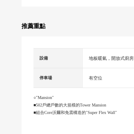
推薦重點
地板暖氣，開放式廚房
設備
有空位
停車場
○"Mansion"
■502戶總戶數的大規模的Tower Mansion
■組合Core沃爾和免震構造的"Sup
■像飯店的內走廊式樣
■設置低層、高層用，共計6台電梯