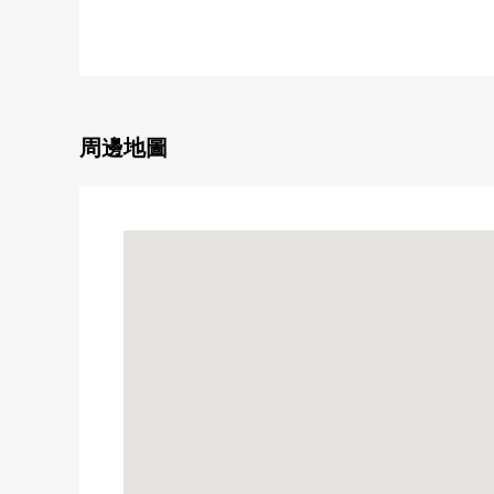
■365天24小時有人管理體制
■安心的三倍安全系統
■設置各層垃圾站(24小時可)
■寵物飼養可(有另外的細則)
■商業設施"御像kurasse"和直達的位置
■能使用3沿線的位置
周邊地圖
○"房間"
■37樓部分、通風、風景良好
■西北的邊間
■看到六甲山系、三宮方面的景觀
■塵埃的飛起來，防止意，從腳下熱的地板暖氣(客廳·餐
■全部的Flat設計，無效的架子設計
■1620尺寸的寬敞的浴室
■走廊收納或者嵌入式衣櫃等的充實的存儲空間
■禮貌地使用室內。