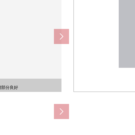
入式鞋櫃、穿衣鏡。
成亮的房間。
樓部分良好
樓部分良好
台的風景
宮方面)
宮方面)
生活。
配置。
配置。
感覺。
感覺。
的陽台
衛浴。
一側)
間。
景。
。
)
)
)
)
。