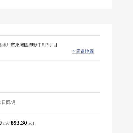
縣神戶市東灘區御影中町3丁目
> 周邊地圖
10日圆/月
99
893.30
m²/
sqf