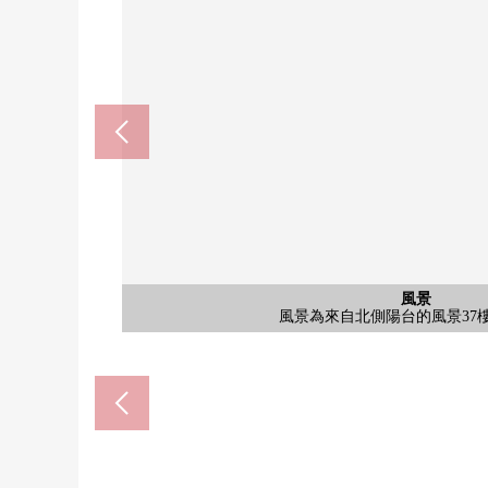
公共汽車
風景
外觀
風景
客廳
廚房
廚房
客廳
客廳
客廳
風景
風景
洗臉
廁所
洗臉
收納
陽台
門口
風景
風景
室內
室內
室內
室內
收納
折疊起來天花板的寬敞的門口有鞋櫃、走
在客餐廳，地板暖氣被設置。變
風景為來自北側陽台的風景37
風景為來自北側陽台的風景37
來自看到六甲山系的北側陽
來自陽台的風景(看到西側三
來自陽台的風景(看到西側三
是容易把家具的配置換成的
是能從廚房瞭望客廳飯廳的
是能從廚房瞭望客廳飯廳的
為西北邊間，明亮地有開放
為西北邊間，明亮地有開放
寬敞，并且容易曬洗的衣物
是1620尺寸的寬敞的整體
來自陽台的風景(希望西南
是寬敞的收納豐富的洗手
是區劃備有的整潔的街
存儲空間豐富的洗手間
西式房間(約7.1張塌塌米
西式房間(約7.1張塌塌米
西式房間(約5.0張塌塌米
西式房間(約5.0張塌塌米
是有洗手櫃台的廁所
大型的步入式鞋櫃
寬敞的嵌入式衣櫃