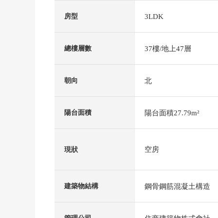
3LDK
房型
37樓/地上47層
總樓層數
北
朝向
陽台面積27.79m²
陽台面積
空房
現狀
鋼骨鋼筋混凝土構造
建築物結構