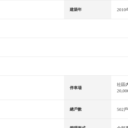
201
建築年
社區
停車場
20,
502戶
總戶數