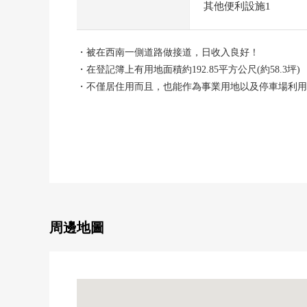
其他便利設施1
・被在西南一側道路做接道，日收入良好！
・在登記簿上有用地面積約192.85平方公尺(約58.3坪)
・不僅居住用而且，也能作為事業用地以及停車場利用
・能使用3沿線3車站的良好地理位置
・近鐵南大阪線"河堀口站"步行10分鐘
・JR關西本線"東部市場前站"步行10分鐘
・JR阪和線"美章園站"步行12分鐘
・請一定一回詢問！
周邊地圖