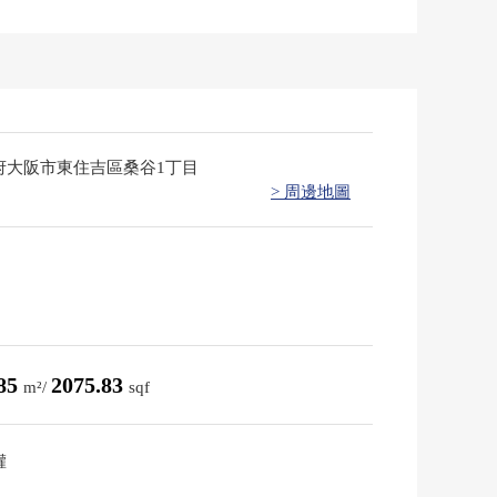
府大阪市東住吉區桑谷1丁目
> 周邊地圖
.85
2075.83
m²/
sqf
權