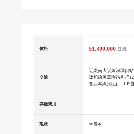
51,300,000
價格
日圓
近鐵南大阪線河堀口站
阪和線美章園站步行1
交通
關西本線(龜山～ＪＲ難
其他費用
古屋有
現狀