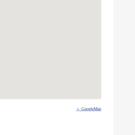
＞ GoogleMap