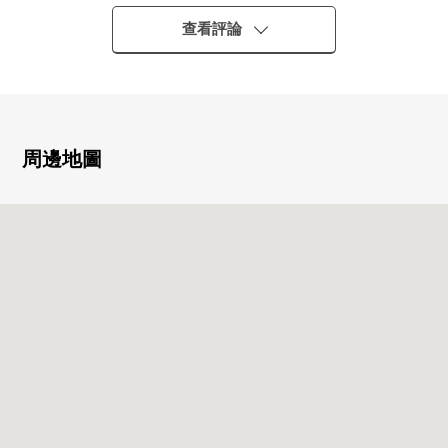
▼特徴
・地上14層的10樓部分朝南住戸
查看評論
・私人使用面積63.26平方公尺3LDK的房型
・關於朝南的住戸，陽光、通風良好
▼2026年6月下旬翻新完成計劃
①所有房間地板張替換
周邊地圖
②全室地板張替換
③整體衛浴交換④組合廚房交換
⑤廁所更換⑥盥洗台交換
⑦全門交換⑧House清洗
▼周邊環境
・到刈田南公園步行1分鐘(約80m)
・到7-Eleven地下鐵我孫子站東店步行4分鐘(約300m)
・到大阪市立刈田南小學步行3分鐘(約240m)
■ 在找想要的家方面給予幫助的━━━━━・・・