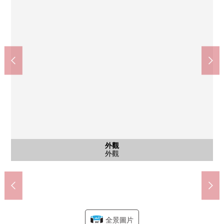
我孫子站(Osaka Metro御堂筋線)(約470m)
7-Eleven地下鐵我孫子站東店(約300m)
西式房間
公共汽車
其他當地
共有部分
共有部分
停車場
外觀
客廳
室內
廚房
卧室
廁所
洗臉
風景
門口
門口
風景
入口
廚房
廚房
廚房
廚房
廚房
來自共用走廊的風景
來自陽台的風景
腳踏車停放處
垃圾堆放處
宅配保管櫃
廚房整體圖
步行6分鐘
步行4分鐘
西式房間
西式房間
西式房間
公共汽車
門口門
停車場
換氣扇
洗碗機
洗滌槽
外觀
客廳
廚房
廁所
洗臉
門口
入口
爐子
全景圖片