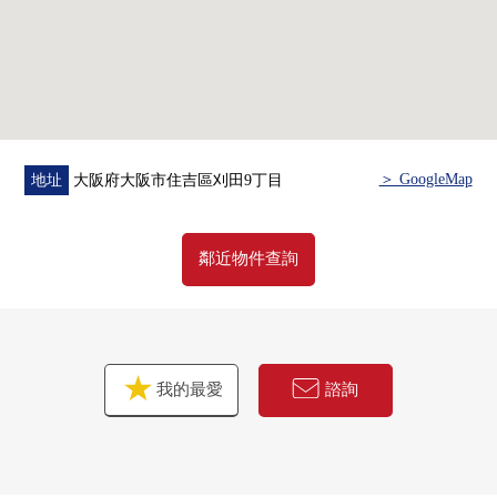
房屋的詳細、需討論是如感興趣,歡迎請隨時聯繫我們。
＞ GoogleMap
地址
大阪府大阪市住吉區刈田9丁目
鄰近物件查詢
我的最愛
諮詢