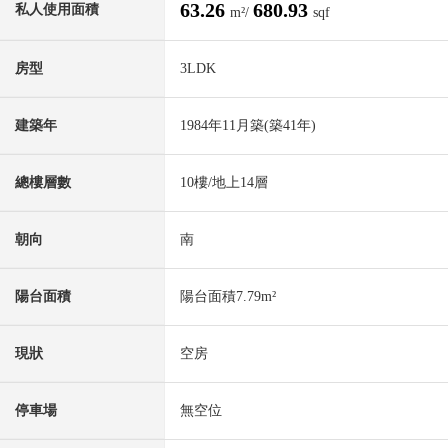
63.26
680.93
私人使用面積
m²/
sqf
房型
3LDK
建築年
1984年11月築(築41年)
總樓層數
10樓/地上14層
朝向
南
陽台面積
陽台面積7.79m²
現狀
空房
停車場
無空位