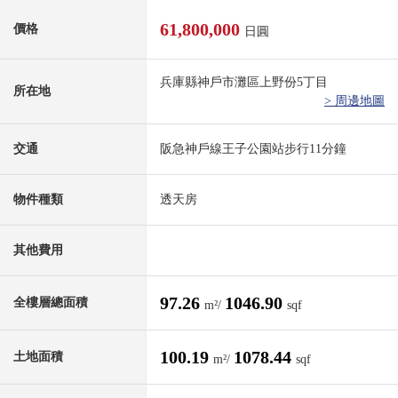
61,800,000
價格
日圓
兵庫縣神戶市灘區上野份5丁目
所在地
> 周邊地圖
交通
阪急神戶線王子公園站步行11分鐘
物件種類
透天房
其他費用
97.26
1046.90
全樓層總面積
m²/
sqf
100.19
1078.44
土地面積
m²/
sqf