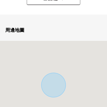
・有噴霧桑拿浴，再加熱功能，浴室暖氣烘乾機的浴室
・電子鎖被對門口部分設置
・因為有宅配保管櫃所以能在整個外出裡收到行李
・有閣樓的房型
周邊地圖