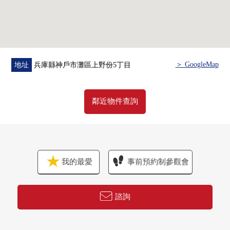
＞ GoogleMap
地址
兵庫縣神戶市灘區上野份5丁目
鄰近物件查詢
我的最愛
事前預約制參觀會
諮詢