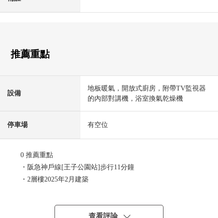
推薦重點
地板暖氣，開放式廚房，附帶TV監視器
設備
的內部對講機，浴室換氣乾燥機
停車場
有空位
0 推薦重點
・阪急神戶線[王子公園站]步行11分鐘
・2層樓2025年2月建築
・97.26平方公尺的2SSLDK
・有地板暖氣(LDK部分)
・有沒有接觸的栓，餐具乾燥衝洗時機，凈水器的廚房
查看評論