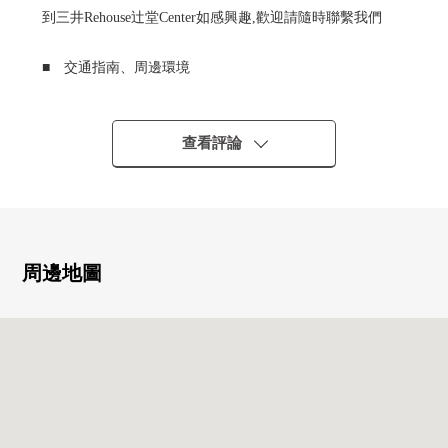
到三井Rehouse辻堂Center如感興趣,歡迎請隨時聯繫我們
■ 交通指南、周邊環境
━━━━━━━━━━━━━━━・・・・・
○ JR東海道線"辻堂"車站步行22分鐘
或者"辻堂"車站公共汽車6分"菱沼1丁目"停歩5分
查看評論
○ 因為到車站平坦所以也可以騎步行以及自行車的訪問
○ 周圍是區劃具有的閒靜的住宅區
○ 到湘南輔助通道交通便捷，并且也便於坐車的外出
○ 松林小學步行6分鐘(約450m)
○ 超市yamaka松林店步行7分鐘(約550m)
周邊地圖
■ 房屋的推薦重點
━━━━━━━━━━━━━━━・・・・・
○ 是旭化成住宅株式會社設計、施工的HEBEL HAUS
○ 是小學以及公園不久適應育兒的環境
○ 是超市，藥妝店，便利店在步行範圍以內分散地存在的
生活便利性的高的位置