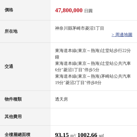
47,800,000
價格
日圓
神奈川縣茅崎市菱沼1丁目
所在地
> 周邊地圖
東海道本線(東京～熱海)辻堂站步行22分
鐘
東海道本線(東京～熱海)辻堂站公共汽車
交通
6分"菱沼1丁目"停歩5分
東海道本線(東京～熱海)茅崎站公共汽車
19分"菱沼2丁目"停歩8分
物件種類
透天房
其他費用
93.15
1002.66
全樓層總面積
m²/
sqf