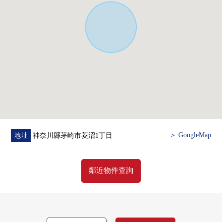
○ 汽車空間2台分鐘(出自車型的)
○ 一邊阻礙視線，一邊有開放性的開放的涼廊，陽光、通
風良好
○ 居室確保超過6張塌塌米，所有房間南向
○ 在客廳飯廳，正設置地板暖氣
○ 包括SIC以及餐具室在內，是存儲空間的充實的房屋
■ 比負責人━━━━━━━━━━━━━━━・・・・・
也把周圍房屋合起來，不僅周邊環境以及設施的向導而
且，能介紹。
另外，購買時的各項費用，住宅貸款(月的償還例)，
＞ GoogleMap
地址
神奈川縣茅崎市菱沼1丁目
當因為也接受資金計劃的需討論所以有了興趣的時候下
方的
鄰近物件查詢
請比"諮商"或者"預約參觀"更詢問。
因為也受理在電話的需討論所以請隨便詢問。