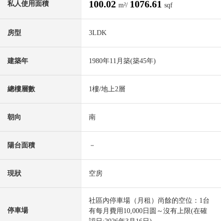
100.02
1076.61
私人使用面積
m²/
sqf
房型
3LDK
建築年
1980年11月築(築45年)
總樓層數
1樓/地上2層
朝向
南
陽台面積
－
現狀
空房
社區內停車場（月租）尚餘的空位：1台
停車場
有每月費用10,000日圆～沒有上限(在確