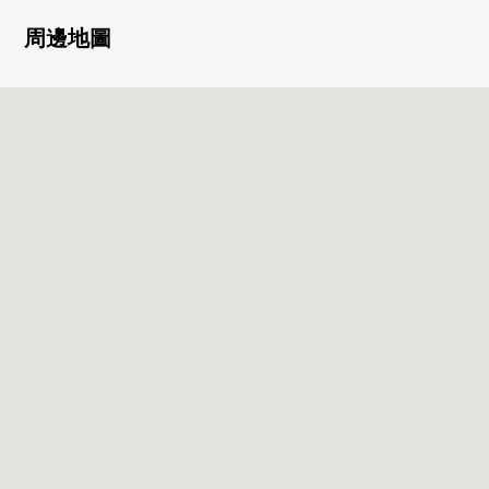
▼房間的特徴
周邊地圖
・作為用骨架狀態的遞交(翻新包含條件)
・能自己選喜歡的裝修
・約18.1張塌塌米LDK面向南院子和裡院，明亮地有開放感
覺
・3個地方院子有的舒適有某一個房型，外面的栓
・超過6張塌塌米全居室和面積也足夠
・2F的約8.3張塌塌米西式房間好像也在大容量作為主卧室
可以使用壁櫥
▼周邊環境
・到湘南的海盡情享受步行範圍以內，湘南LIFE
・雖然中小學以及公園不久養育孩子但是是適宜的環境
■ 在找想要的家方面給予幫助的━━━━━・・・
房屋的詳細、需討論是如感興趣,歡迎請隨時聯繫我們。