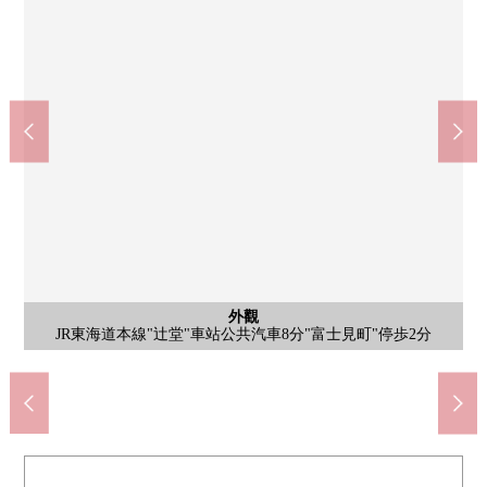
Maruetsu nagisa商城辻堂商店(約820m)
外觀
步行11分鐘。nagisa商城裡，便於超市，藥妝店，百元店等的生活
[Mansion外觀]在別墅型，有朝南的院子和中庭，是好像作為透天
全家便利店茅崎富士見町商店(約210m)
Create S、D茅崎常盤町商店(約380m)
7-Eleven茅崎綠濱商店(約370m)
茅崎市立綠濱小學(約400m)
茅崎市立松浪中學(約520m)
FUJI松丘商店(約850m)
富士見町公園(約160m)
濱須賀海岸(約760m)
大野診所(約310m)
共有部分
共有部分
停車場
外觀
外觀
外觀
外觀
外觀
外觀
外觀
外觀
外觀
外觀
外觀
外觀
[Mansion外觀]翻新條件有，并且能把房間換成喜歡的裝修。
JR東海道本線"辻堂"車站公共汽車8分"富士見町"停歩2分
房的氣氛，并且仿佛好像能要家。
的商店準備齊全。
[自行車堆放處]
[Mansion外觀]
[Mansion外觀]
[Mansion外觀]
[Mansion外觀]
[Mansion外觀]
[Mansion外觀]
[Mansion外觀]
[Mansion外觀]
[Mansion外觀]
[Mansion外觀]
步行11分鐘。
步行10分鐘。
[垃圾集聚地]
步行5分鐘。
步行7分鐘。
步行3分鐘。
步行5分鐘。
步行5分鐘。
步行2分鐘。
步行4分鐘。
[停車場]