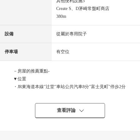
其他便利設施3
Create S、D茅崎常盤町商店
380m
設備
從屬於專用院子
停車場
有空位
－房屋的推薦重點-
▼位置
・JR東海道本線"辻堂"車站公共汽車8分"富士見町"停歩2分
・便於離公車站近使用公共運輸工具的外出
・對都心的交通便捷的辻堂站利用的位置
查看評論
▼Mansion的特徴
・是15戶總戶數的別墅型的Mansion
・有專用使用權平放，被停車場有