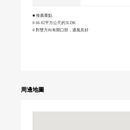
■ 推薦重點
0 66.82平方公尺的3LDK
0 對雙方向有開口部，通風良好
0 廚房有洗碗機
0 有浴室換氣乾燥機
0 入口是防盜門式樣
0 阪急今津線"門戶厄神"車站步行9分鐘
0 到AEON西宮商店步行2分鐘
■ 有室內翻新履歷(2023年11月)
0 全居室Cross張替
周邊地圖
0 地板張替(LDK、西式房間、走廊)
0 靠墊層張替(洗手間、廁所)
0 廚房交換
0 整體衛浴交換
0 廁所更換