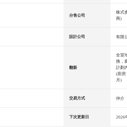
株式
分售公司
商)
有限
設計公司
全室
換，
計劃內
翻新
(廚房
月)
仲介
交易方式
202
下次更新日