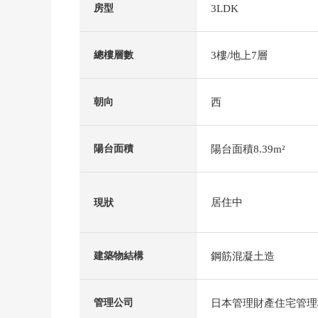
3LDK
房型
3樓/地上7層
總樓層數
西
朝向
陽台面積8.39m²
陽台面積
居住中
現狀
鋼筋混凝土造
建築物結構
日本管理財產住宅管理
管理公司