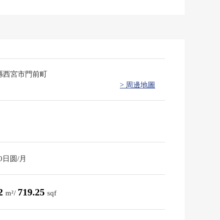
縣西宮市門前町
> 周邊地圖
70日圆/月
82
719.25
m²/
sqf