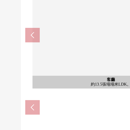
門戶厄神站(阪急今津線)(約6
西宮市立甲武中學校(約100
業務超市西宮藥師店(約30
西宮市立樋之口小學(約63
西宮市立中央醫院(約290
永存西宮門戶店(約500
AEON西宮商店(約140
日本西宮商店(約100m
西式房間
公共汽車
停車場
客廳
外觀
風景
客廳
客廳
廚房
廚房
洗臉
廁所
門口
門口
入口
其他
其他
入口
其他
其他
外觀
同生活鄰接的約6.0張塌塌米西式房間。到底因為
容易開關的推拉方向盤的門
溫水衝洗班次座次廁所
全身有擁有鏡子的鞋櫃
有內裝洗碗機的廚房
有內裝洗碗機的廚房
約13.5張塌塌米LDK
約13.5張塌塌米LDK
約13.5張塌塌米LDK
有浴室換氣乾燥機。
三面鏡型的盥洗台。
來自陽台的風景。
腳踏車停放處
步行13分鐘。
步行2分鐘。
步行2分鐘。
步行4分鐘。
步行7分鐘。
步行4分鐘。
步行8分鐘。
步行9分鐘。
建築物外觀
停車場
垃圾站
入口
大廳
大廳
入口
外觀