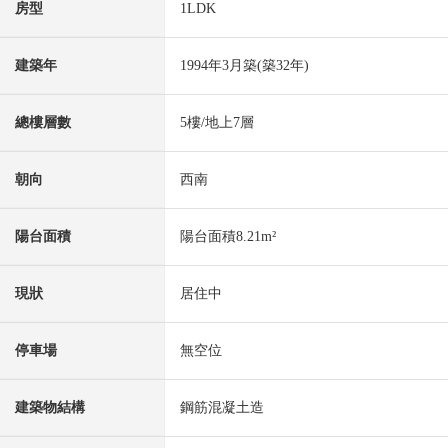
房型
1LDK
建築年
1994年3月築(築32年)
總樓層數
5樓/地上7層
朝向
西南
陽台面積
陽台面積8.21m²
現狀
居住中
停車場
無空位
建築物結構
鋼筋混凝土造