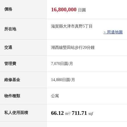
16,800,000
價格
日圓
滋賀縣大津市真野5丁目
所在地
> 周邊地圖
交通
湖西線堅田站步行20分鐘
管理費
7,070日圆/月
維修基金
14,880日圆/月
物件種類
公寓
66.12
711.71
私人使用面積
m²/
sqf