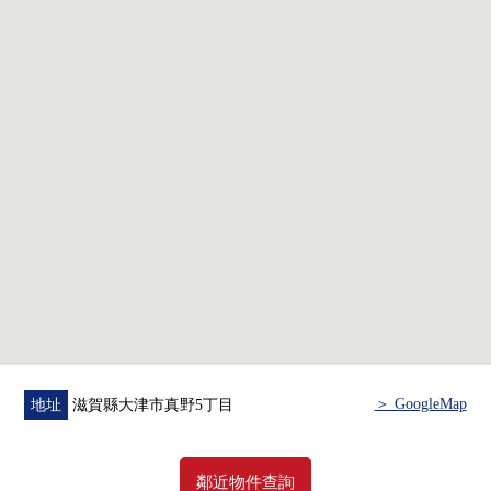
0 廁所
0 盥洗台
0 浴室
＞ GoogleMap
地址
滋賀縣大津市真野5丁目
鄰近物件查詢