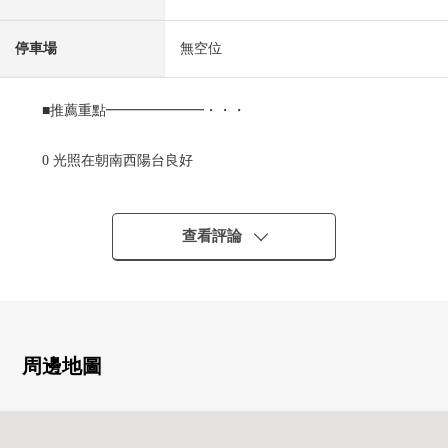
停車場
無空位
■推薦重點━━━━━━━・・・
0 光照在朝南西陽台良好
0 1LDK
0 約25.2張塌塌米寬敞的LDK
0 嵌入式衣櫃有
查看評論
0 可飼養寵物(出自規章的限制有)
■翻新履歷(2023年2月)
0 全室地板換貼
0 嵌入燈設置
周邊地圖
0 客廳櫃台設置
(新製)
0 廚房