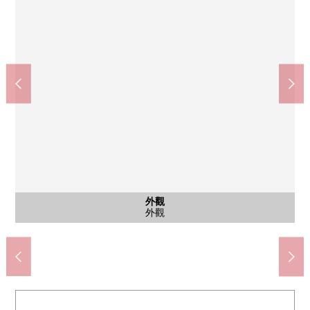
其他當地
共有部分
停車場
停車場
外觀
外觀
外觀
入口
腳踏車停放處
垃圾堆放處
停車場
停車場
外觀
外觀
外觀
入口