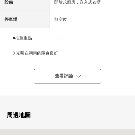
設備
開放式廚房，嵌入式衣櫃
停車場
無空位
■推薦重點━━━━━・・・
0 光照在朝南的陽台良好
0 私人使用面積：72平方公尺
0 3LDK
0 櫃台廚房
查看評論
0 在全居室收納有
0 嵌入式衣櫃有
周邊地圖