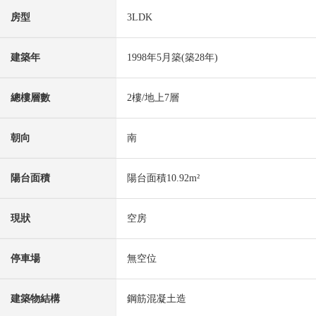
房型
3LDK
建築年
1998年5月築(築28年)
總樓層數
2樓/地上7層
朝向
南
陽台面積
陽台面積10.92m²
現狀
空房
停車場
無空位
建築物結構
鋼筋混凝土造