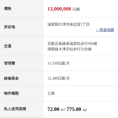
13,000,000
價格
日圓
滋賀縣大津市南志賀1丁目
所在地
> 周邊地圖
京阪石坂線南滋賀站步行9分鐘
交通
湖西線大津京站步行22分鐘
管理費
11,550日圆/月
維修基金
12,380日圆/月
物件種類
公寓
72.00
775.00
私人使用面積
m²/
sqf