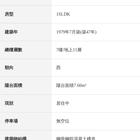
房型
1SLDK
建築年
1979年7月築(築47年)
總樓層數
7樓/地上11層
朝向
西
陽台面積
陽台面積7.60m²
現狀
居住中
停車場
無空位
建築物結構
鋼骨鋼筋混凝土構造