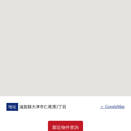
0 廚房交換
0 浴室交換
0 盥洗台交換
0 廁所更換
＞ GoogleMap
地址
滋賀縣大津市仁尾濱2丁目
鄰近物件查詢