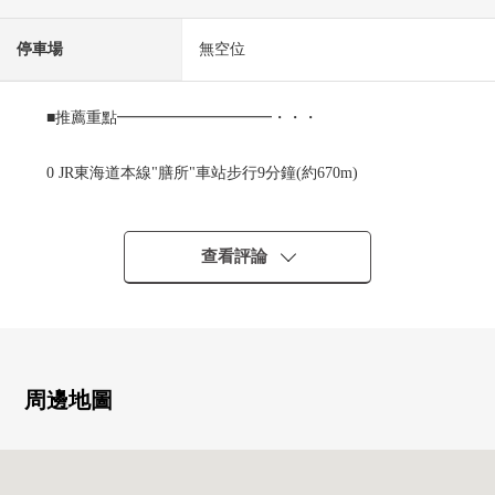
停車場
無空位
■推薦重點━━━━━━━━━━・・・
0 JR東海道本線"膳所"車站步行9分鐘(約670m)
京阪石山坂本線"京阪膳所"車站步行9分鐘(約670m)
0 約20.1張塌塌米寬敞的LDK
0 可飼養寵物(出自規章的限制有)
查看評論
0 是購物便於的位置
MAXVALU膳所商店步行3分鐘(約180m)
全家便利店大津仁尾濱商店步行1分鐘(約80m)
■翻新履歷(2021年4月)
周邊地圖
0 全室地板張替
0 所有房間地板張替
0 全門交換