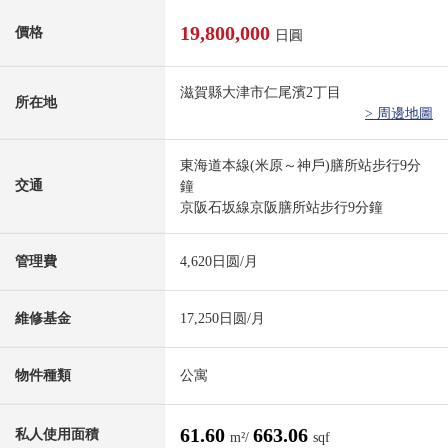
19,800,000
價格
日圓
滋賀縣大津市仁尾濱2丁目
所在地
> 周邊地圖
東海道本線(米原～神戶)膳所站步行9分
交通
鐘
京阪石坂線京阪膳所站步行9分鐘
管理費
4,620日圆/月
維修基金
17,250日圆/月
物件種類
公寓
61.60
663.06
私人使用面積
m²/
sqf