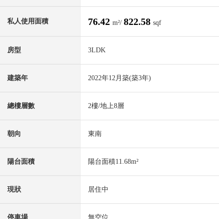
76.42
822.58
私人使用面積
m²/
sqf
房型
3LDK
建築年
2022年12月築(築3年)
總樓層數
2樓/地上8層
朝向
東南
陽台面積
陽台面積11.68m²
現狀
居住中
停車場
無空位