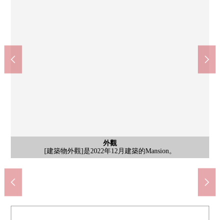
室內
[約6.5張塌塌米西式房間(的)]嵌入式衣櫃附帶的西式房間。好像作
西宮市立大小公司內部學校(約430m)
苦樂園口站(阪急甲陽線)(約890m)
甲陽園站(阪急甲陽線)(約770m)
阪急綠洲甲陽園商店(約790m)
西宮市立神原小學(約480m)
公共汽車
外觀
洗臉
廚房
廁所
入口
入口
其他
其他
其他
其他
其他
其他
外觀
[建築物外觀]大和地產Residence是株式會社開發商的Mansion。
工作空間的大的櫃台廚房。被非常禮貌地使用。
吊戸棚、附洗手台的廁所。被非常禮貌地使用。
[書籍休息室]是正引入書籍休息室的Mansion。
[書籍休息室]是正引入書籍休息室的Mansion。
[建築物外觀]是2022年12月建築的Mansion。
[共用部分]共用部分，種植被禮貌地管理。
[共用部分]共用部分，種植被禮貌地管理。
有3面鏡子的盥洗台。被非常禮貌地使用。
1418尺寸的浴室。被非常禮貌地使用。
[貴賓室]是正引入貴賓室的Mansion。
[貴賓室]是正引入貴賓室的Mansion。
為主卧室可以使用。
[入口]有禮賓服務。
[入口]安全充實。
步行10分鐘。
步行12分鐘。
步行10分鐘。
步行6分鐘。
步行6分鐘。