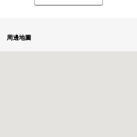
○ 出自門衛的各種服務有
○ 引入安全服務中央警備保障的24小時
○ 在客餐廳，地板暖氣有
○ 采用無效的架子施工方法
○ 框格采用復數層玻璃
周邊地圖
○ 被雙重的地板采用雙重的天花板
■ 共用部分
○ 地方自治團體Garden
○ 貴賓室
○ 派對房，兒童樂園區
○ 書籍休息室