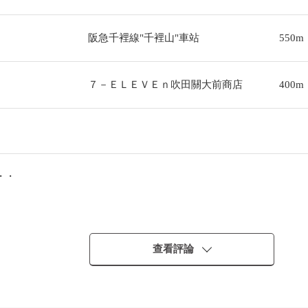
阪急千裡線"千裡山"車站
550m
７－ＥＬＥＶＥｎ吹田關大前商店
400m
・・
查看評論