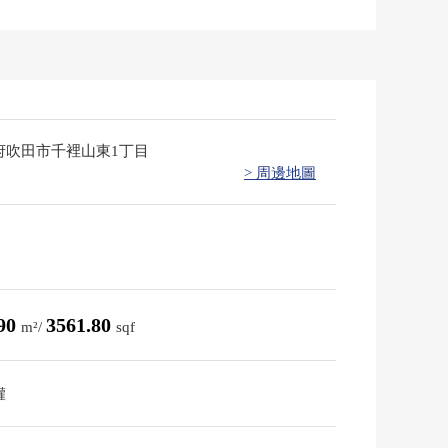
府吹田市千裡山東1丁目
> 周邊地圖
.90
3561.80
m²/
sqf
權